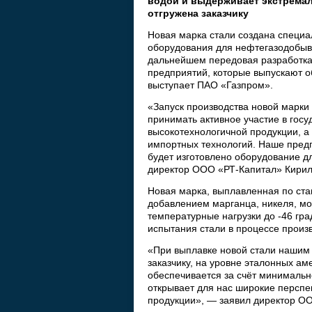
водой и выдерживает экстремал
отгружена заказчику
Новая марка стали создана спец
оборудования для нефтегазодобы
дальнейшем передовая разработка 
предприятий, которые выпускают о
выступает ПАО «Газпром».
«Запуск производства новой марки 
принимать активное участие в го
высокотехнологичной продукции, а 
импортных технологий. Наше предпр
будет изготовлено оборудование 
директор ООО «РТ-Капитал» Кирил
Новая марка, выплавленная по ста
добавлением марганца, никеля, мо
температурные нагрузки до -46 гр
испытания стали в процессе произв
«При выплавке новой стали нашим 
заказчику, на уровне эталонных ам
обеспечивается за счёт минимальн
открывает для нас широкие персп
продукции», — заявил директор О