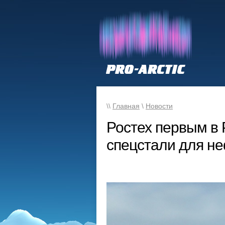
\\
Главная
\
Новости
Ростех первым в 
спецстали для не