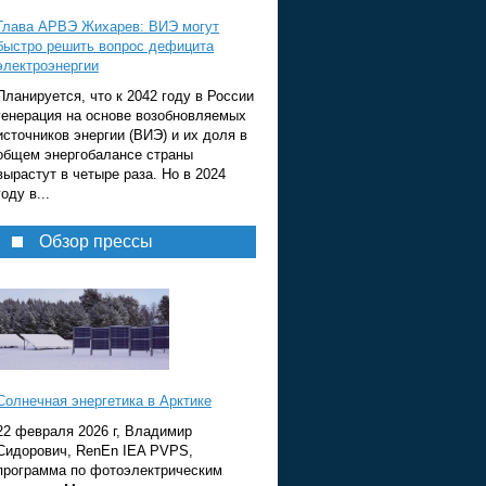
Глава АРВЭ Жихарев: ВИЭ могут
быстро решить вопрос дефицита
электроэнергии
Планируется, что к 2042 году в России
генерация на основе возобновляемых
источников энергии (ВИЭ) и их доля в
общем энергобалансе страны
вырастут в четыре раза. Но в 2024
году в...
Обзор прессы
Солнечная энергетика в Арктике
22 февраля 2026 г, Владимир
Сидорович, RenEn IEA PVPS,
программа по фотоэлектрическим