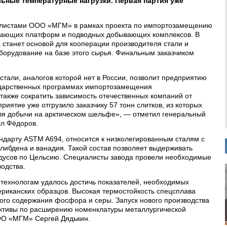
ьные температурные нагрузки. Первая партия уже
иалистами ООО «МГМ» в рамках проекта по импортозамещению
вающих платформ и подводных добывающих комплексов. В
станет основой для кооперации производителя стали и
борудование на базе этого сырья. Финальным заказчиком
стали, аналогов которой нет в России, позволит предприятию
сударственных программах импортозамещения
также сократить зависимость отечественных компаний от
иятие уже отгрузило заказчику 57 тонн слитков, из которых
для добычи на арктическом шельфе», — отметил генеральный
л Фёдоров.
ндарту ASTM A694, относится к низколегированным сталям с
либдена и ванадия. Такой состав позволяет выдерживать
адусов по Цельсию. Специалисты завода провели необходимые
одства.
технологам удалось достичь показателей, необходимых
ериканских образцов. Высокая термостойкость спецсплава
ого содержания фосфора и серы. Запуск нового производства
ективы по расширению номенклатуры металлургической
ОО «МГМ» Сергей Дядькин.