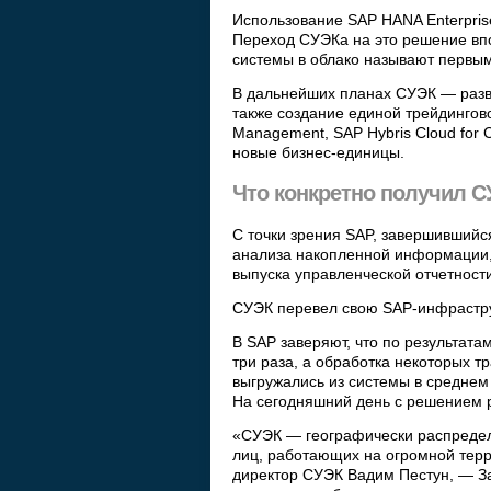
Использование SAP HANA Enterpris
Переход СУЭКа на это решение вп
системы в облако называют первы
В дальнейших планах СУЭК — разв
также создание единой трейдинго
Management, SAP Hybris Cloud for 
новые бизнес-единицы.
Что конкретно получил С
С точки зрения SAP, завершившийс
анализа накопленной информации, 
выпуска управленческой отчетности
СУЭК перевел свою SAP-инфраструк
В SAP заверяют, что по результата
три раза, а обработка некоторых т
выгружались из системы в среднем 
На сегодняшний день с решением р
«СУЭК — географически распредел
лиц, работающих на огромной терр
директор СУЭК Вадим Пестун, — За