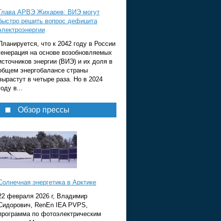
Глава АРВЭ Жихарев: ВИЭ могут
быстро решить вопрос дефицита
электроэнергии
Планируется, что к 2042 году в России
генерация на основе возобновляемых
источников энергии (ВИЭ) и их доля в
общем энергобалансе страны
вырастут в четыре раза. Но в 2024
году в...
Обзор прессы
Солнечная энергетика в Арктике
22 февраля 2026 г, Владимир
Сидорович, RenEn IEA PVPS,
программа по фотоэлектрическим