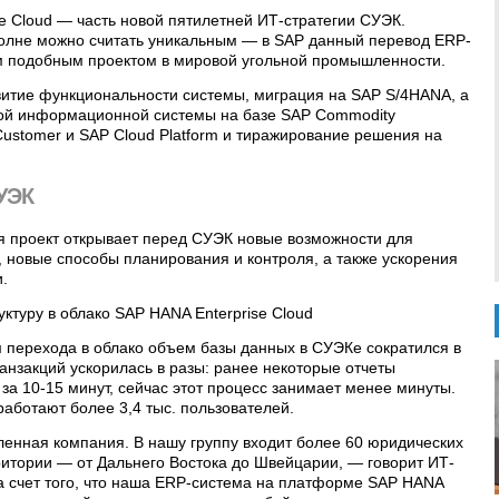
e Cloud — часть новой пятилетней ИТ-стратегии СУЭК.
олне можно считать уникальным — в SAP данный перевод ERP-
м подобным проектом в мировой угольной промышленности.
итие функциональности системы, миграция на SAP S/4HANA, а
вой информационной системы на базе SAP Commodity
Customer и SAP Cloud Platform и тиражирование решения на
УЭК
я проект открывает перед СУЭК новые возможности для
новые способы планирования и контроля, а также ускорения
.
туру в облако SAP HANA Enterprise Cloud
м перехода в облако объем базы данных в СУЭКе сократился в
ранзакций ускорилась в разы: ранее некоторые отчеты
за 10-15 минут, сейчас этот процесс занимает менее минуты.
аботают более 3,4 тыс. пользователей.
енная компания. В нашу группу входит более 60 юридических
итории — от Дальнего Востока до Швейцарии, — говорит ИТ-
 счет того, что наша ERP-система на платформе SAP HANA