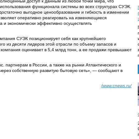
полноценный доступ к данным из любой точки мира, что
использования функционала системы во всех структурах СУЭК.
 достаточно выгодное ценообразование и гибкость в изменении
озволяет оперативно реагировать на изменяющиеся
та и экономически эффективно осуществлять
омпания СУЭК позиционирует себя как крупнейшего
ого из десяти лидеров этой отрасли по объему запасов и
 компания оценивает в 5,4 млрд тонн, а ее продажи превышают
с. партнерам в России, а также на рынки Атлантического и
 через собственную развитую бытовую сеть», — сообщают в
/www.cnews.ru/