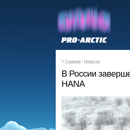
\\
Главная
\
Новости
В России заверш
HANA