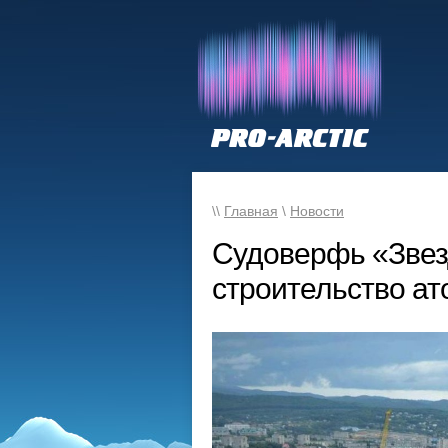
\\
Главная
\
Новости
Судоверфь «Звез
строительство а