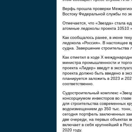
Верфь прошла проверки Межрегион
Востоку Федеральной службы по эк
Отмечается, что «Звезда» стала е
атомные ледоколы проекта 10510 
Как сообщалось ранее, в июне теку
ледокола «Россия». В настоящее в
судна. Завершение строительства 
Как отметил в ходе Х международн
министра промышленности и торго
проекта «Лидер» введут в эксплуат
проекта должно быть введено в эк
планируется заложить в 2023 и 2025
соответственно.
Судостроительный комплекс «Звезд
консорциумом инвесторов во главе
для строительства современных кр
водоизмещением до 350 тыс. тонн, 
сегодня портфель заключенных зак
две очереди, на первых объектах 
включает в себя крупнейший в Рос
2020 году.