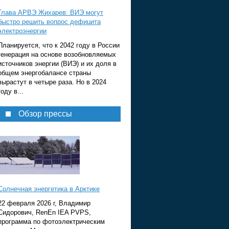
Глава АРВЭ Жихарев: ВИЭ могут
быстро решить вопрос дефицита
электроэнергии
Планируется, что к 2042 году в России
генерация на основе возобновляемых
источников энергии (ВИЭ) и их доля в
общем энергобалансе страны
вырастут в четыре раза. Но в 2024
году в...
Обзор прессы
Солнечная энергетика в Арктике
22 февраля 2026 г, Владимир
Сидорович, RenEn IEA PVPS,
программа по фотоэлектрическим