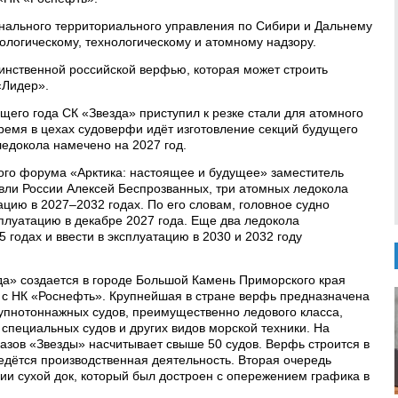
ального территориального управления по Сибири и Дальнему
ологическому, технологическому и атомному надзору.
динственной российской верфью, которая может строить
«Лидер».
щего года СК «Звезда» приступил к резке стали для атомного
ремя в цехах судоверфи идёт изготовление секций будущего
ледокола намечено на 2027 год.
ого форума «Арктика: настоящее и будущее» заместитель
вли России Алексей Беспрозванных, три атомных ледокола
ацию в 2027–2032 годах. По его словам, головное судно
сплуатацию в декабре 2027 года. Еще два ледокола
 годах и ввести в эксплуатацию в 2030 и 2032 году
а» создается в городе Большой Камень Приморского края
 с НК «Роснефть». Крупнейшая в стране верфь предназначена
упнотоннажных судов, преимущественно ледового класса,
специальных судов и других видов морской техники. На
азов «Звезды» насчитывает свыше 50 судов. Верфь строится в
ведётся производственная деятельность. Вторая очередь
сии сухой док, который был достроен с опережением графика в