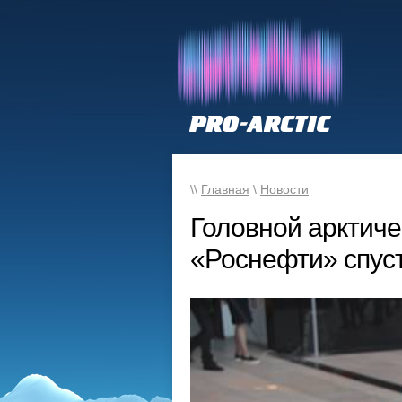
\\
Главная
\
Новости
Головной арктиче
«Роснефти» спуст