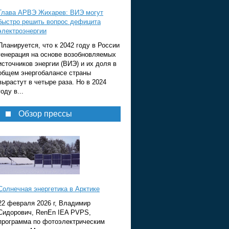
Глава АРВЭ Жихарев: ВИЭ могут
быстро решить вопрос дефицита
электроэнергии
Планируется, что к 2042 году в России
генерация на основе возобновляемых
источников энергии (ВИЭ) и их доля в
общем энергобалансе страны
вырастут в четыре раза. Но в 2024
году в...
Обзор прессы
Солнечная энергетика в Арктике
22 февраля 2026 г, Владимир
Сидорович, RenEn IEA PVPS,
программа по фотоэлектрическим