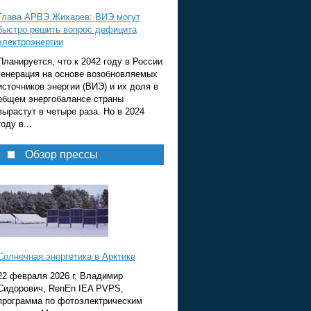
Глава АРВЭ Жихарев: ВИЭ могут
быстро решить вопрос дефицита
электроэнергии
Планируется, что к 2042 году в России
генерация на основе возобновляемых
источников энергии (ВИЭ) и их доля в
общем энергобалансе страны
вырастут в четыре раза. Но в 2024
году в...
Обзор прессы
Солнечная энергетика в Арктике
22 февраля 2026 г, Владимир
Сидорович, RenEn IEA PVPS,
программа по фотоэлектрическим