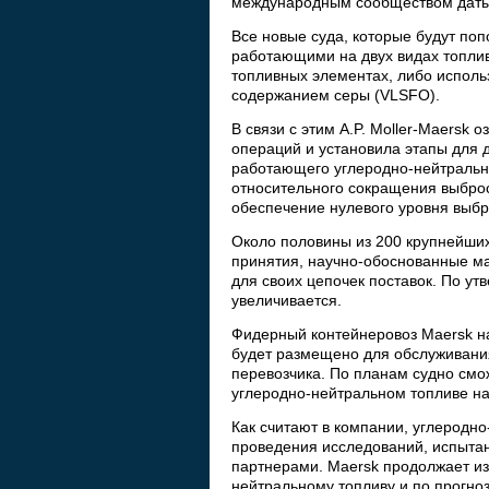
международным сообществом даты 
Все новые суда, которые будут по
работающими на двух видах топлив
топливных элементах, либо исполь
содержанием серы (VLSFO).
В связи с этим A.P. Moller-Maersk
операций и установила этапы для д
работающего углеродно-нейтрально
относительного сокращения выбросо
обеспечение нулевого уровня выбр
Около половины из 200 крупнейших
принятия, научно-обоснованные ма
для своих цепочек поставок. По ут
увеличивается.
Фидерный контейнеровоз Maersk на
будет размещено для обслуживания
перевозчика. По планам судно смо
углеродно-нейтральном топливе на
Как считают в компании, углеродн
проведения исследований, испыта
партнерами. Maersk продолжает из
нейтральному топливу и по прогно