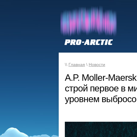
\\
Главная
\
Новости
A.P. Moller-Maers
строй первое в м
уровнем выбросо