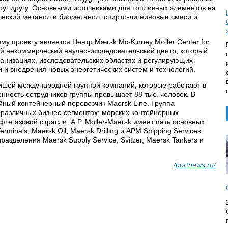
руг другу. Основными источниками для топливных элементов на
ческий метанол и биометанол, спирто-лигниновые смеси и
у проекту является Центр Mærsk Mc-Kinney Møller Center for
ый некоммерческий научно-исследовательский центр, который
ганизациях, исследовательских областях и регулирующих
 и внедрения новых энергетических систем и технологий.
нейшей международной группой компаний, которые работают в
нность сотрудников группы превышает 88 тыс. человек. В
йный контейнерный перевозчик Maersk Line. Группа
 различных бизнес-сегментах: морских контейнерных
ефтегазовой отрасли. A.P. Moller-Maersk имеет пять основных
minals, Maersk Oil, Maersk Drilling и APM Shipping Services
зделения Maersk Supply Service, Svitzer, Maersk Tankers и
/portnews.ru/