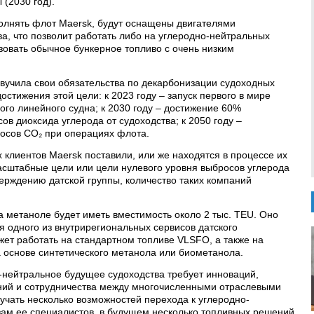
(2030 год).
полнять флот Maersk, будут оснащены двигателями
а, что позволит работать либо на углеродно-нейтральных
зовать обычное бункерное топливо с очень низким
 озвучила свои обязательства по декарбонизации судоходных
остижения этой цели: к 2023 году – запуск первого в мире
го линейного судна; к 2030 году – достижение 60%
в диоксида углерода от судоходства; к 2050 году –
осов CO₂ при операциях флота.
 клиентов Maersk поставили, или же находятся в процессе их
сштабные цели или цели нулевого уровня выбросов углерода
верждению датской группы, количество таких компаний
 метаноле будет иметь вместимость около 2 тыс. TEU. Оно
 одного из внутрирегиональных сервисов датского
жет работать на стандартном топливе VLSFO, а также на
 основе синтетического метанола или биометанола.
о-нейтральное будущее судоходства требует инноваций,
ний и сотрудничества между многочисленными отраслевыми
учать несколько возможностей перехода к углеродно-
зам ее специалистов, в будущем несколько топливных решений