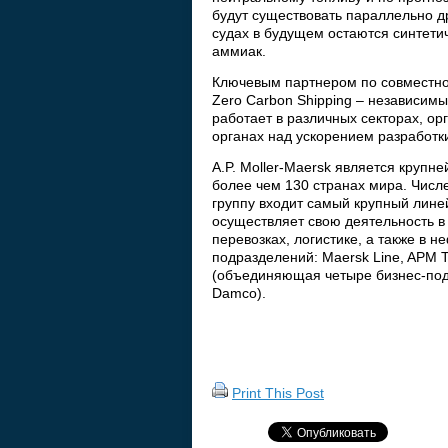
будут существовать параллельно д
судах в будущем остаются синтети
аммиак.
Ключевым партнером по совместном
Zero Carbon Shipping – независим
работает в различных секторах, ор
органах над ускорением разработки
A.P. Moller-Maersk является круп
более чем 130 странах мира. Числе
группу входит самый крупный лине
осуществляет свою деятельность в
перевозках, логистике, а также в н
подразделений: Maersk Line, APM Ter
(объединяющая четыре бизнес-подра
Damco).
Print This Post