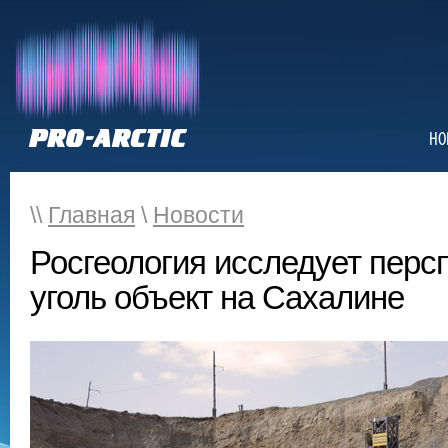
НО
\\
Главная
\
Новости
Росгеология исследует перс
уголь объект на Сахалине