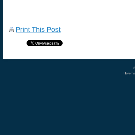
Print This Post
©
Полити