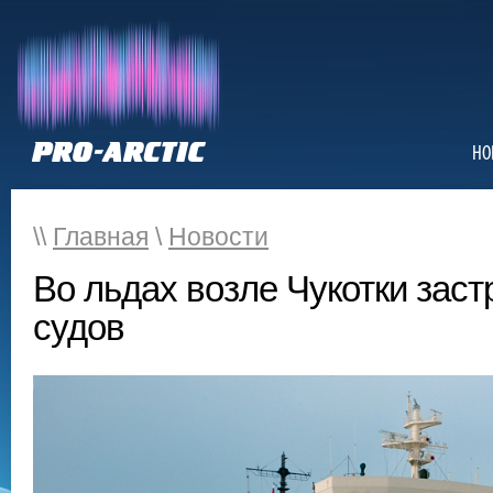
НО
\\
Главная
\
Новости
Во льдах возле Чукотки заст
судов