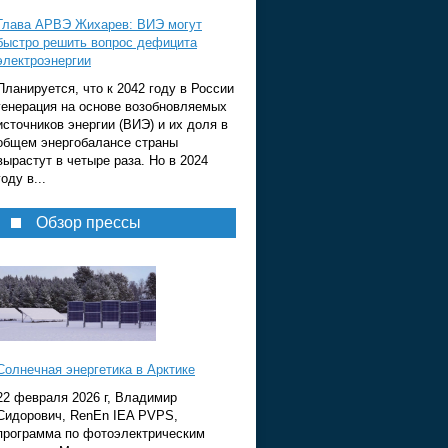
Глава АРВЭ Жихарев: ВИЭ могут
быстро решить вопрос дефицита
электроэнергии
Планируется, что к 2042 году в России
генерация на основе возобновляемых
источников энергии (ВИЭ) и их доля в
общем энергобалансе страны
вырастут в четыре раза. Но в 2024
году в...
Обзор прессы
Солнечная энергетика в Арктике
22 февраля 2026 г, Владимир
Сидорович, RenEn IEA PVPS,
программа по фотоэлектрическим