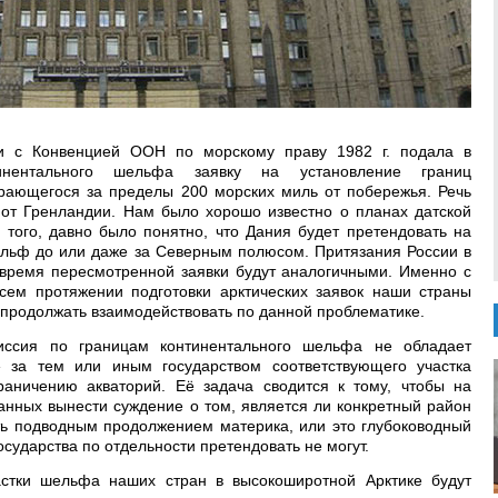
ии с Конвенцией ООН по морскому праву 1982 г. подала в
нентального шельфа заявку на установление границ
рающегося за пределы 200 морских миль от побережья. Речь
 от Гренландии. Нам было хорошо известно о планах датской
 того, давно было понятно, что Дания будет претендовать на
льф до или даже за Северным полюсом. Притязания России в
время пересмотренной заявки будут аналогичными. Именно с
всем протяжении подготовки арктических заявок наши страны
 продолжать взаимодействовать по данной проблематике.
иссия по границам континентального шельфа не обладает
 за тем или иным государством соответствующего участка
раничению акваторий. Её задача сводится к тому, чтобы на
анных вынести суждение о том, является ли конкретный район
ь подводным продолжением материка, или это глубоководный
осударства по отдельности претендовать не могут.
стки шельфа наших стран в высокоширотной Арктике будут