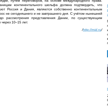
ядке, путем переговоров, на основе международного права.
аницам континентального шельфа должна подтвердить, что
дуют Россия и Дания, являются собственно континентальным
рос не сегодняшнего и не завтрашнего дня. С учётом нынешней
 до рассмотрения представления Дании, по существующим
 через 10–15 лет.
/
http://mid.ru
/