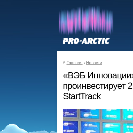
\\
Главная
\
Новости
«ВЭБ Инновации»
проинвестирует 2
StartTrack