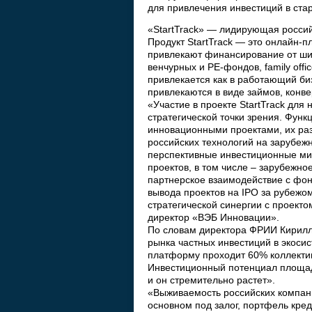
для привлечения инвестиций в ста
«StartTrack» — лидирующая росси
Продукт StartTrack — это онлайн-
привлекают финансирование от шир
венчурных и PE-фондов, family off
привлекается как в работающий биз
привлекаются в виде займов, конв
«Участие в проекте StartTrack для 
стратегической точки зрения. Фун
инновационными проектами, их ра
российских технологий на зарубеж
перспективные инвестиционные ми
проектов, в том числе – зарубежно
партнерское взаимодействие с фонд
вывода проектов на IPO за рубежо
стратегической синергии с проекто
директор «ВЭБ Инновации».
По словам директора ФРИИ Кирилла
рынка частных инвестиций в экоси
платформу проходит 60% коллектив
Инвестиционный потенциал площад
и он стремительно растет».
«Выживаемость российских компани
основном под залог, портфель кре