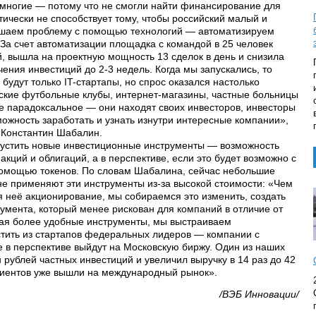
, многие — потому что не смогли найти финансирование для
тически не способствует тому, чтобы российский малый и
ешаем проблему с помощью технологий — автоматизируем
 За счет автоматизации площадка с командой в 25 человек
й, вышла на проектную мощность 13 сделок в день и снизила
чения инвестиций до 2-3 недель. Когда мы запускались, то
 будут только IT-стартапы, но спрос оказался настолько
тские футбольные клубы, интернет-магазины, частные больницы
е парадоксальное — они находят своих инвесторов, инвесторы
можность заработать и узнать изнутри интересные компании»,
k Константин Шабалин.
апустить новые инвестиционные инструменты — возможность
кций и облигаций, а в перспективе, если это будет возможно с
 помощью токенов. По словам Шабалина, сейчас небольшие
не применяют эти инструменты из-за высокой стоимости: «Чем
 неё акционирование, мы собираемся это изменить, создать
румента, который менее рискован для компаний в отличие от
ая более удобные инструменты, мы выстраиваем
тить из стартапов федеральных лидеров — компании с
в перспективе выйдут на Московскую биржу. Один из наших
н рублей частных инвестиций и увеличил выручку в 14 раз до 42
лиентов уже вышли на международный рынок».
/ВЭБ Инновации/