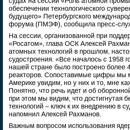
судах на сессии «Роль атомной пром
обеспечении технологического сувере
будущего» Петербургского междунаро
форума (ПМЭФ), сообщила пресс-служ
На сессии, организованной при подде
«Росатом», глава ОСК Алексей Рахман
атомных технологий в прошлом, наст
судостроения. «Все началось с 1958 го
нашей стране было построено более 
реакторов. Сопоставимые цифры мы 
Америке увидим, но у них и то, мне каж
Понятно, что речь идет и об оборонно
при этом мы видим, что достигнутая 
технологий – ключ к их внедрению в с
напомнил Алексей Рахманов.
Важным вопросом использования ядер