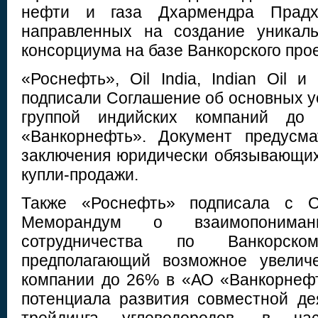
нефти и газа Дхармендра Прадх
направленных на создание уникаль
консорциума на базе Ванкорского прое
«Роснефть», Oil India, Indian Oil и 
подписали Соглашение об основных у
группой индийских компаний д
«Ванкорнефть». Документ предусма
заключения юридически обязывающих
купли-продажи.
Также «Роснефть» подписала с O
Меморандум о взаимопонима
сотрудничества по Ванкорско
предполагающий возможное увелич
компании до 26% в «АО «Ванкорнефт
потенциала развития совместной де