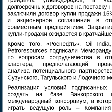
трейдинга углеводородов, в час
долгосрочных договоров на поставку 
заключили договор купли-продажи 1
и акционерное соглашение в от
совместным предприятием. Закрыти
купли-продажи ожидается в кратчайше
Кроме того, «Роснефть», Oil India,
Petroresources подписали Меморанд
по вопросам сотрудничества в от
кластера, предполагающий пров
анализа потенциального партнерств
Сузунского, Тагульского и Лодочного 
Реализация условий подписанных 
создать на базе Ванкорского п
международный консорциум, в кото
играть ведущую роль – Компания