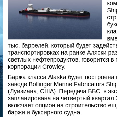
ком
Shi
стр
бук
кла
вме
тыс. баррелей, который будет задейст
транспортировках на ранке Аляски ра
светлых нефтепродуктов, говорится в 
корпорации Crowley.
Баржа класса Alaska будет построена
заводе Bollinger Marine Fabricators Sh
(Луизиана, США). Передача ББС в эк
запланирована на четвертый квартал 2
включает опцион на строительство ещ
баржи и буксирного судна.