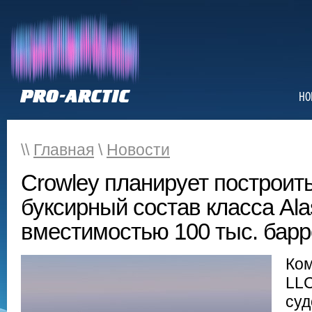
НО
\\
Главная
\
Новости
Crowley планирует построит
буксирный состав класса Ala
вместимостью 100 тыс. бар
Ком
LLC
суд