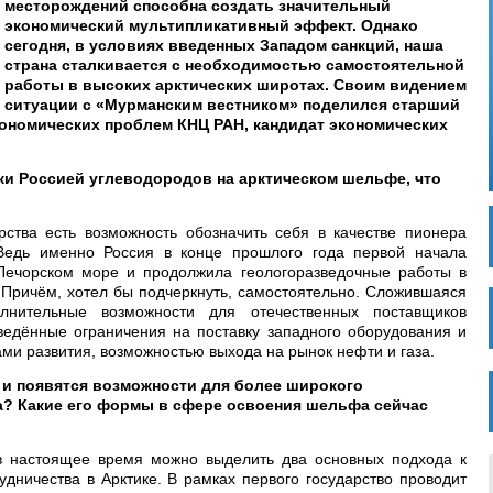
месторождений способна создать значительный
экономический мультипликативный эффект. Однако
сегодня, в условиях введенных Западом санкций, наша
страна сталкивается с необходимостью самостоятельной
работы в высоких арктических широтах. Своим видением
ситуации с «Мурманским вестником» поделился старший
кономических проблем КНЦ РАН, кандидат экономических
ки Россией углеводородов на арктическом шельфе, что
рства есть возможность обозначить себя в качестве пионера
Ведь именно Россия в конце прошлого года первой начала
ечорском море и продолжила геологоразведочные работы в
. Причём, хотел бы подчеркнуть, самостоятельно. Сложившаяся
олнительные возможности для отечественных поставщиков
введённые ограничения на поставку западного оборудования и
ами развития, возможностью выхода на рынок нефти и газа.
т и появятся возможности для более широкого
? Какие его формы в сфере освоения шельфа сейчас
 в настоящее время можно выделить два основных подхода к
дничества в Арктике. В рамках первого государство проводит