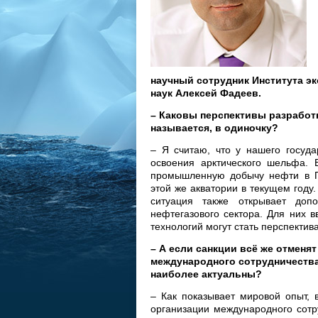
научный сотрудник Института э
наук Алексей Фадеев.
– Каковы перспективы разработ
называется, в одиночку?
– Я считаю, что у нашего госуда
освоения арктического шельфа. 
промышленную добычу нефти в П
этой же акватории в текущем году
ситуация также открывает доп
нефтегазового сектора. Для них 
технологий могут стать перспектив
– А если санкции всё же отменя
международного сотрудничества
наиболее актуальны?
– Как показывает мировой опыт,
организации международного сотру