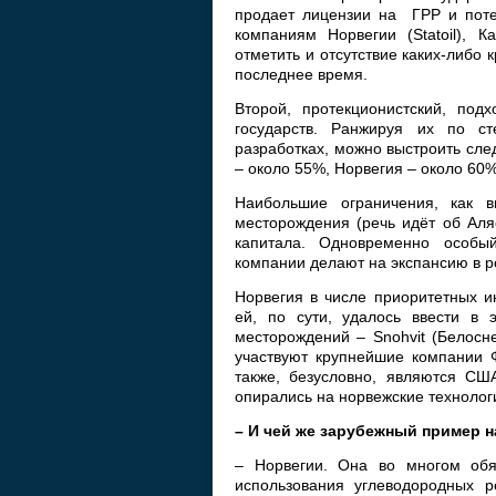
продает лицензии на ГРР и поте
компаниям Норвегии (Statoil), К
отметить и отсутствие каких-либо
последнее время.
Второй, протекционистский, под
государств. Ранжируя их по ст
разработках, можно выстроить сл
– около 55%, Норвегия – около 60%
Наибольшие ограничения, как в
месторождения (речь идёт об Аля
капитала. Одновременно особы
компании делают на экспансию в ро
Норвегия в числе приоритетных 
ей, по сути, удалось ввести в 
месторождений – Snohvit (Белосн
участвуют крупнейшие компании 
также, безусловно, являются СШ
опирались на норвежские технолог
– И чей же зарубежный пример н
– Норвегии. Она во многом обя
использования углеводородных р