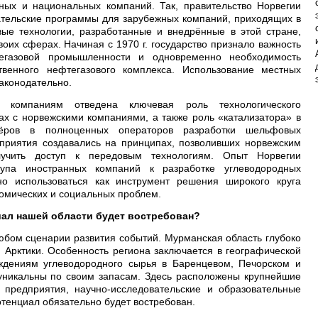
ных и национальных компаний. Так, правительство Норвегии
тельские программы для зарубежных компаний, приходящих в
овые технологии, разработанные и внедрённые в этой стране,
воих сферах. Начиная с 1970 г. государство признало важность
егазовой промышленности и одновременно необходимость
твенного нефтегазового комплекса. Использование местных
законодательно.
компаниям отведена ключевая роль технологического
ах с норвежскими компаниями, а также роль «катализатора» в
нёров в полноценных операторов разработки шельфовых
приятия создавались на принципах, позволивших норвежским
учить доступ к передовым технологиям. Опыт Норвегии
тупа иностранных компаний к разработке углеводородных
о использоваться как инструмент решения широкого круга
номических и социальных проблем.
иал нашей области будет востребован?
любом сценарии развития событий. Мурманская область глубоко
 Арктики. Особенность региона заключается в географической
ждениям углеводородного сырья в Баренцевом, Печорском и
 уникальны по своим запасам. Здесь расположены крупнейшие
редприятия, научно-исследовательские и образовательные
отенциал обязательно будет востребован.