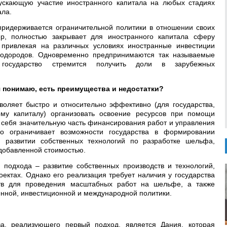
пускающую участие иностранного капитала на любых стадиях
ала.
придерживается ограничительной политики в отношении своих
р, полностью закрывает для иностранного капитала сферу
, привлекая на различных условиях иностранные инвестиции
водородов. Одновременно предпринимаются так называемые
 государство стремится получить доли в зарубежных
я понимаю, есть преимущества и недостатки?
оляет быстро и относительно эффективно (для государства,
му капиталу) организовать освоение ресурсов при помощи
 себя значительную часть финансирования работ и управления
но ограничивает возможности государства в формировании
, развитии собственных технологий по разработке шельфа,
 добавленной стоимостью.
подхода – развитие собственных производств и технологий,
ектах. Однако его реализация требует наличия у государства
ств для проведения масштабных работ на шельфе, а также
ной, инвестиционной и международной политики.
а, реализующего первый подход, является Дания, которая