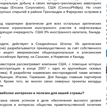
нциальную добычу в своих западно-гренландских акваториях
анады (Encana Corporation), США (ConocoPhillips). Но стоит
 крупных открытий в районе Гренландии и Фарерских островов в
ход характерен фактически для всех остальных арктических
епени ограничения иностранного участия в нефтегазовых
едующую очередность: США 3% иностранного капитала, Канада
.
идите, действуют в Соединённых Штатах. Их арктические
ске) разрабатываются преимущественно за счёт собственного
й акцент американские общенациональные и аляскинские
ссийскую Арктику, на Сахалин, в Норвегию и Канаду.
инвесторов рассматривает компании США, с помощью которых
эксплуатацию в конце 2007 г. одно из крупнейших газовых
ежка). В разработке норвежских месторождений также активно
Франции, Италии, Германии. Для Канады главным партнёром
А. Кроме того, во многих своих северных проектах канадцы
ии.
аиболее интересен и полезен для нашей страны?
зана своим успехом в деле обеспечения высокого уровня
есурсов в интересах общества правительственной политике