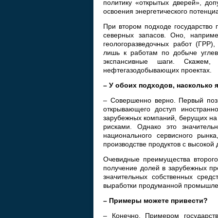
политику «открытых дверей», до
освоения энергетического потенци
При втором подходе государство 
северных запасов. Оно, наприме
геологоразведочных работ (ГРР)
лишь к работам по добыче угле
экспансивные шаги. Скажем,
нефтегазодобывающих проектах.
– У обоих подходов, насколько 
– Совершенно верно. Первый позв
открывающего доступ иностранно
зарубежных компаний, берущих на
рисками. Однако это значитель
национального сервисного рынка
производстве продуктов с высокой
Очевидные преимущества второго 
получение долей в зарубежных про
значительных собственных сред
выработки продуманной промышлен
– Примеры можете привести?
– Конечно. Примером государств