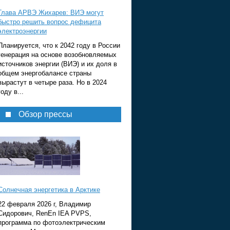
Глава АРВЭ Жихарев: ВИЭ могут
быстро решить вопрос дефицита
электроэнергии
Планируется, что к 2042 году в России
генерация на основе возобновляемых
источников энергии (ВИЭ) и их доля в
общем энергобалансе страны
вырастут в четыре раза. Но в 2024
году в...
Обзор прессы
Солнечная энергетика в Арктике
22 февраля 2026 г, Владимир
Сидорович, RenEn IEA PVPS,
программа по фотоэлектрическим