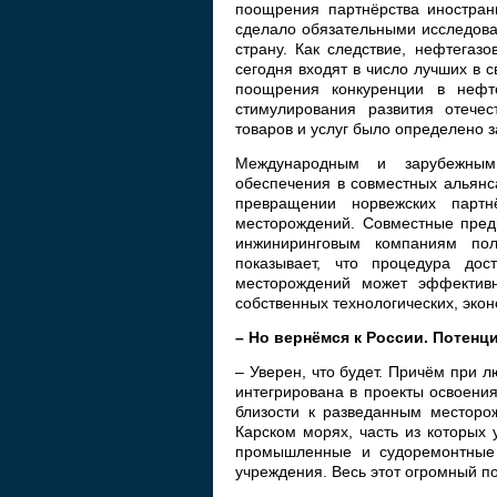
поощрения партнёрства иностран
сделало обязательными исследова
страну. Как следствие, нефтегаз
сегодня входят в число лучших в с
поощрения конкуренции в нефт
стимулирования развития отечес
товаров и услуг было определено 
Международным и зарубежным 
обеспечения в совместных альянс
превращении норвежских парт
месторождений. Совместные пред
инжиниринговым компаниям пол
показывает, что процедура дос
месторождений может эффективн
собственных технологических, эко
– Но вернёмся к России. Потенц
– Уверен, что будет. Причём при 
интегрирована в проекты освоения
близости к разведанным месторо
Карском морях, часть из которых
промышленные и судоремонтные п
учреждения. Весь этот огромный п