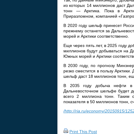
Так, по данным Минэнерго, добыча
из которых 14 миллионов даст Д
тонн — Арктика. Пока в Аркт
Приразломном, компанией «Газпро
В 2020 году шельф принесет Росси
прежнему останется за Дальнево
морей и Арктики соответственно.
Еще через пять лет, в 2025 году д
миллионов будут добываться на Д
Южных морей и Арктики соответств
В 2030 году, по прогнозу Минэне
резко сместится в пользу Арктики.
шельф даст 18 миллионов тонн, е
В 2035 году добыча нефти в 
Дальневосточном шельфе будет д
всего 2 миллиона тонн. Таким 
показателя в 50 миллионов тонн, с
/http://ria.ru/economy/20150915/125
Print This Post