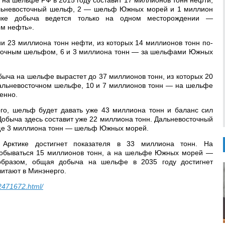
 на шельфе РФ в 2015 году составит 17 миллионов тонн нефти,
альневосточный шельф, 2 — шельф Южных морей и 1 миллион
ике добыча ведется только на одном месторождении —
м нефть».
и 23 миллиона тонн нефти, из которых 14 миллионов тонн по-
сточным шельфом, 6 и 3 миллиона тонн — за шельфами Южных
обыча на шельфе вырастет до 37 миллионов тонн, из которых 20
альневосточном шельфе, 10 и 7 миллионов тонн — на шельфе
енно.
рго, шельф будет давать уже 43 миллиона тонн и баланс сил
 Добыча здесь составит уже 22 миллиона тонн. Дальневосточный
ще 3 миллиона тонн — шельф Южных морей.
Арктике достигнет показателя в 33 миллиона тонн. На
обываться 15 миллионов тонн, а на шельфе Южных морей —
образом, общая добыча на шельфе в 2035 году достигнет
читают в Минэнерго.
2471672.html/