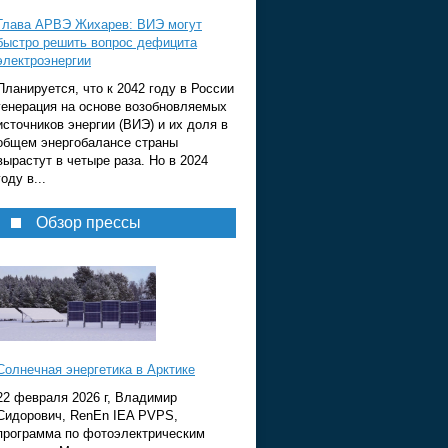
Глава АРВЭ Жихарев: ВИЭ могут
быстро решить вопрос дефицита
электроэнергии
Планируется, что к 2042 году в России
генерация на основе возобновляемых
источников энергии (ВИЭ) и их доля в
общем энергобалансе страны
вырастут в четыре раза. Но в 2024
году в...
Обзор прессы
Солнечная энергетика в Арктике
22 февраля 2026 г, Владимир
Сидорович, RenEn IEA PVPS,
программа по фотоэлектрическим