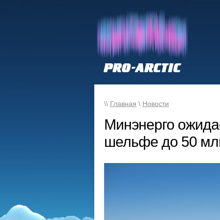
\\
Главная
\
Новости
Минэнерго ожида
шельфе до 50 млн