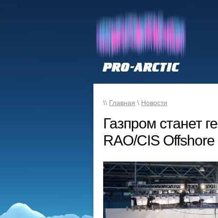
\\
Главная
\
Новости
Газпром станет 
RAO/CIS Offshore