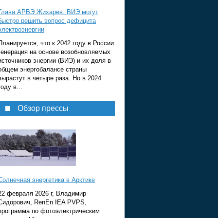
Глава АРВЭ Жихарев: ВИЭ могут
быстро решить вопрос дефицита
электроэнергии
Планируется, что к 2042 году в России
генерация на основе возобновляемых
источников энергии (ВИЭ) и их доля в
общем энергобалансе страны
вырастут в четыре раза. Но в 2024
году в...
Обзор прессы
Солнечная энергетика в Арктике
22 февраля 2026 г, Владимир
Сидорович, RenEn IEA PVPS,
программа по фотоэлектрическим