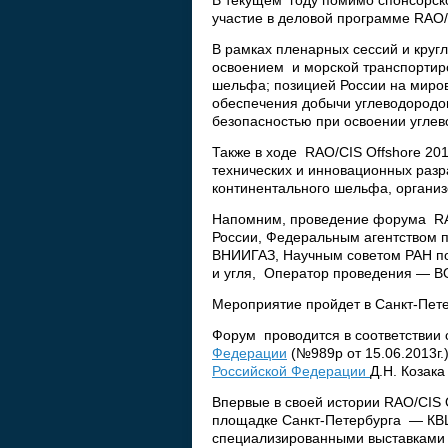
В текущем году помимо спонсорск
участие в деловой программе RAO/
В рамках пленарных сессий и круг
освоением и морской транспортиро
шельфа; позицией России на миро
обеспечения добычи углеводородо
безопасностью при освоении углев
Также в ходе RAO/CIS Offshore 20
технических и инновационных разр
континентального шельфа, организ
Напомним, проведение форума RA
России, Федеральным агентством 
ВНИИГАЗ, Научным советом РАН по
и угля, Оператор проведения — 
Мероприятие пройдет в Санкт-Пете
Форум проводится в соответствии
Федерации
(№989р от 15.06.2013г.
Российской Федерации
Д.Н. Козака
Впервые в своей истории RAO/CIS 
площадке Санкт-Петербурга — КВ
специализированными выставками 