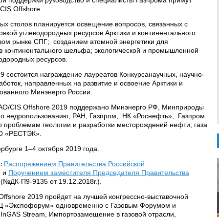
ой поддержки руководство и специалисты Газпрома примут
CIS Offshore.
лых столов планируется освещение вопросов, связанных с
вкой углеводородных ресурсов Арктики и континентального
вом рынке СПГ; созданием атомной энергетики для
в континентального шельфа; экологической и промышленной
одородных ресурсов.
19 состоится награждение лауреатов Конкурсанаучных, научно-
аботок, направленных на развитие и освоение Арктики и
ованного Минэнерго России.
O/CIS Offshore 2019 поддержано Минэнерго РФ, Минприроды
по недропользованию, РАН, Газпром, НК «Роснефть», Газпром
 проблемам геологии и разработки месторождений нефти, газа
ВО «РЕСТЭК».
рбурге 1–4 октября 2019 года.
 с
Распоряжением Правительства Российской
) и
Поручением заместителя Председателя Правительства
 (№ДК-П9-9135 от 19.12.2018г.).
Offshore 2019 пройдет на лучшей конгрессно-выставочной
Ц «Экспофорум» одновременно с Газовым Форумом и
InGAS Stream, Импортозамещение в газовой отрасли,