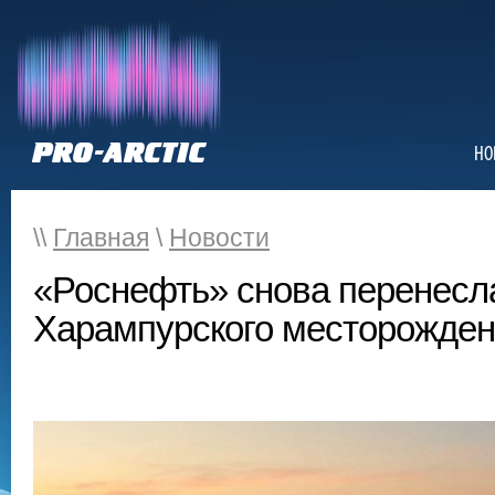
НО
\\
Главная
\
Новости
«Роснефть» снова перенесл
Харампурского месторожде