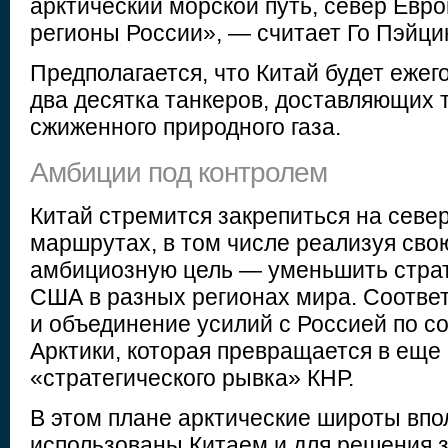
арктический морской путь, север Евр
регионы России», — считает Го Пэйци
Предполагается, что Китай будет ежег
два десятка танкеров, доставляющих 
сжиженного природного газа.
Амбиции под контролем
Китай стремится закрепиться на севе
маршрутах, в том числе реализуя сво
амбициозную цель — уменьшить страт
США в разных регионах мира. Соответ
и объединение усилий с Россией по 
Арктики, которая превращается в еще 
«стратегического рывка» КНР.
В этом плане арктические широты впо
использованы Китаем и для решения з