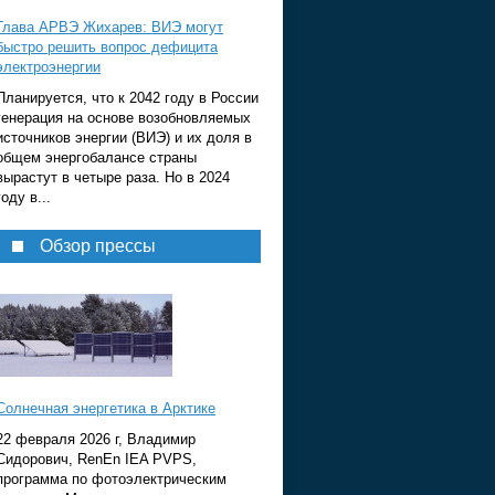
Глава АРВЭ Жихарев: ВИЭ могут
быстро решить вопрос дефицита
электроэнергии
Планируется, что к 2042 году в России
генерация на основе возобновляемых
источников энергии (ВИЭ) и их доля в
общем энергобалансе страны
вырастут в четыре раза. Но в 2024
году в...
Обзор прессы
Солнечная энергетика в Арктике
22 февраля 2026 г, Владимир
Сидорович, RenEn IEA PVPS,
программа по фотоэлектрическим