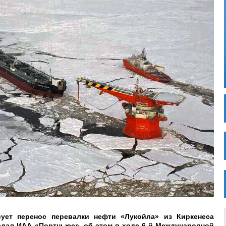
вует перенос перевалки нефти «Лукойла» из Киркенеса
редал ИАА «Портньюс», об этом в ходе 6-й Международной