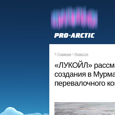
\\
Главная
\
Новости
«ЛУКОЙЛ» рассма
создания в Мурма
перевалочного к