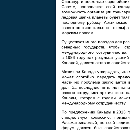
Сингапур и несколько европейских
Совете, направляют свой взгл
возможность организации трансарк
ледовая шапка планеты будет таять
последнему рубежу. Арктические
своего континентального шельфа
морским правом.
Существует много поводов для раз
северных государств, чтобы с
международного сотрудничества. 
в 1996 году как результат усили
Канадой, должен активно содейств
Может ли Канада утверждать, что 
может спокойно передать предс
Частично проблема заключается в
дел. За последние пять лет кан
разных сотрудника арктического 
Канады, которая с годами может
международному сотрудничеству.
По предложению Канады в 2013 го
специальную комиссию, призван
Рассматриваемый, по всей видимо
форум должен был содействоват