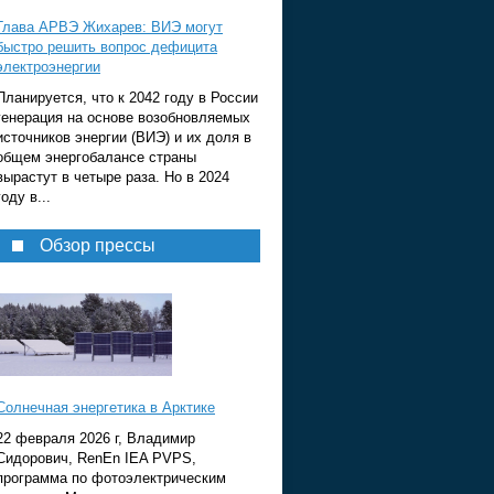
Глава АРВЭ Жихарев: ВИЭ могут
быстро решить вопрос дефицита
электроэнергии
Планируется, что к 2042 году в России
генерация на основе возобновляемых
источников энергии (ВИЭ) и их доля в
общем энергобалансе страны
вырастут в четыре раза. Но в 2024
году в...
Обзор прессы
Солнечная энергетика в Арктике
22 февраля 2026 г, Владимир
Сидорович, RenEn IEA PVPS,
программа по фотоэлектрическим