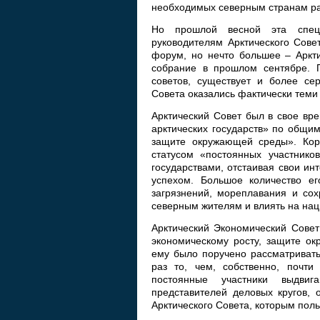
необходимых северным странам раб
Но прошлой весной эта специ
руководителям Арктического Совет
форум, но нечто большее – Аркти
собрание в прошлом сентябре. 
советов, существует и более се
Совета оказались фактически теми ж
Арктический Совет был в свое вр
арктических государств» по общим
защите окружающей среды». Кор
статусом «постоянных участнико
государствами, отстаивая свои ин
успехом. Большое количество ег
загрязнений, мореплавания и сох
северным жителям и влиять на на
Арктический Экономический Совет
экономическому росту, защите о
ему было поручено рассматривать
раз то, чем, собственно, почти
постоянные участники выдвиг
представителей деловых кругов, 
Арктического Совета, которым пол