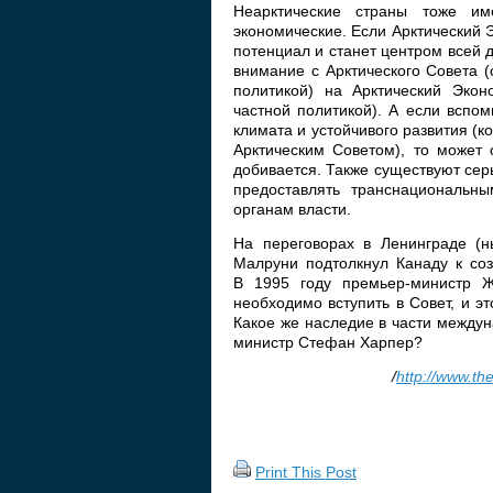
Неарктические страны тоже и
экономические. Если Арктический 
потенциал и станет центром всей 
внимание с Арктического Совета 
политикой) на Арктический Экон
частной политикой). А если вспо
климата и устойчивого развития (
Арктическим Советом), то может 
добивается. Также существуют сер
предоставлять транснациональн
органам власти.
На переговорах в Ленинграде (н
Малруни подтолкнул Канаду к соз
В 1995 году премьер-министр 
необходимо вступить в Совет, и эт
Какое же наследие в части между
министр Стефан Харпер?
/
http://www.th
Print This Post