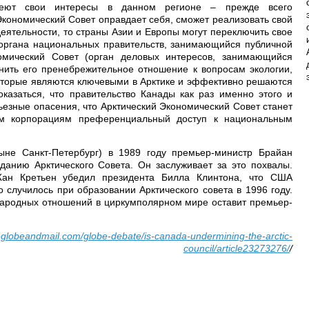
меют свои интересы в данном регионе – прежде всего
Экономический Совет оправдает себя, сможет реализовать свой
деятельности, то страны Азии и Европы могут переключить свое
(органа национальных правительств, занимающийся публичной
омический Совет (орган деловых интересов, занимающийся
мнить его пренебрежительное отношение к вопросам экологии,
которые являются ключевыми в Арктике и эффективно решаются
оказаться, что правительство Канады как раз именно этого и
ьезные опасения, что Арктический Экономический Совет станет
ым корпорациям преференциальный доступ к национальным
ыне Санкт-Петербург) в 1989 году премьер-министр Брайан
данию Арктического Совета. Он заслуживает за это похвалы.
Жан Кретьен убедил президента Билла Клинтона, что США
о случилось при образовании Арктического совета в 1996 году.
народных отношений в циркумполярном мире оставит премьер-
eglobeandmail.com/globe-debate/is-canada-undermining-the-arctic-
council/article23273276/
/