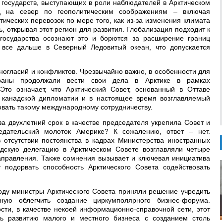
 государств, выступающих в роли наблюдателей в Арктическом
яд на север по геополитическим соображениям – включая
тических перевозок по мере того, как из-за изменения климата
, открывая этот регион для развития. Глобализация подходит к
 государства осознают это и борются за расширение границ
 все дальше в Северный Ледовитый океан, что допускается
ногласий и конфликтов. Чрезвычайно важно, в особенности для
траны продолжали вести свои дела в Арктике в рамках
Это означает, что Арктический Совет, основанный в Оттаве
й канадской дипломатии и в настоящее время возглавляемый
овать такому международному сотрудничеству.
за двухлетний срок в качестве председателя укрепила Совет и
едательский молоток Америке? К сожалению, ответ – нет.
 отсутствии постоянства в кадрах Министерства иностранных
адскую делегацию в Арктическом Совете возглавляли четыре
направления. Также сомнения вызывает и ключевая инициатива
 подорвать способность Арктического Совета содействовать
ду министры Арктического Совета приняли решение учредить
ную облегчить создание циркумполярного бизнес-форума.
сти, в качестве некоей информационно-справочной сети, этот
ь развитию малого и местного бизнеса с созданием столь