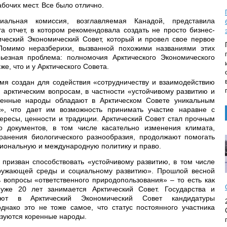
очих мест. Все было отлично.
альная комиссия, возглавляемая Канадой, представила
а отчет, в котором рекомендовала создать не просто бизнес-
ческий Экономический Совет, который и провел свое первое
Помимо неразберихи, вызванной похожими названиями этих
рьезная проблема: полномочия Арктического Экономического
е, что и у Арктического Совета.
емя создан для содействия «сотрудничеству и взаимодействию
 арктическим вопросам, в частности «устойчивому развитию и
енные народы обладают в Арктическом Совете уникальным
в», что дает им возможность принимать участие наравне с
тересы, ценности и традиции. Арктический Совет стал прочным
о документов, в том числе касательно изменения климата,
ранения биологического разнообразия, продолжают помогать
циональную и международную политику и право.
 призван способствовать «устойчивому развитию, в том числе
кружающей среды и социальному развитию». Прошлой весной
 вопросы «ответственного природопользования» – то есть как
 уже 20 лет занимается Арктический Совет. Государства и
ают в Арктический Экономический Совет кандидатуры
однако это не тоже самое, что статус постоянного участника
ьзуются коренные народы.