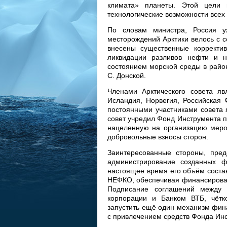
климата» планеты. Этой цели 
технологические возможности всех 
По словам министра, Россия у
месторождений Арктики велось с с
внесены существенные корректи
ликвидации разливов нефти и н
состоянием морской среды в райо
С. Донской.
Членами Арктического совета яв
Исландия, Норвегия, Российская
постоянными участниками совета 
совет учредил Фонд Инструмента п
нацеленную на организацию меро
добровольные взносы сторон.
Заинтересованные стороны, пре
администрирование созданных ф
настоящее время его объём соста
НЕФКО, обеспечивая финансирован
Подписание соглашений между 
корпорации и Банком ВТБ, чётко
запустить ещё один механизм фин
с привлечением средств Фонда Инс