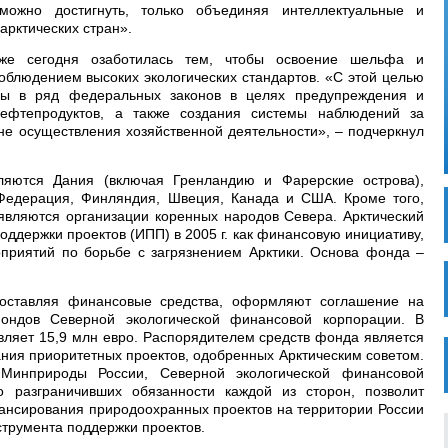
можно достигнуть, только объединяя интеллектуальные и
арктических стран».
же сегодня озаботилась тем, чтобы освоение шельфа и
облюдением высоких экологических стандартов. «С этой целью
вы в ряд федеральных законов в целях предупреждения и
ефтепродуктов, а также создания системы наблюдений за
не осуществления хозяйственной деятельности», – подчеркнул
ляются Дания (включая Гренландию и Фарерские острова),
 Федерация, Финляндия, Швеция, Канада и США. Кроме того,
являются организации коренных народов Севера. Арктический
оддержки проектов (ИПП) в 2005 г. как финансовую инициативу,
приятий по борьбе с загрязнением Арктики. Основа фонда –
доставляя финансовые средства, оформляют соглашение на
ондов Северной экологической финансовой корпорации. В
вляет 15,9 млн евро. Распорядителем средств фонда является
ия приоритетных проектов, одобренных Арктическим советом.
Минприроды России, Северной экологической финансовой
 разграничивших обязанности каждой из сторон, позволит
ансирования природоохранных проектов на территории России
трумента поддержки проектов.