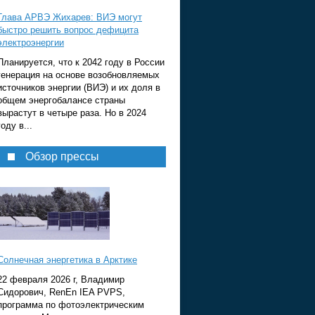
Глава АРВЭ Жихарев: ВИЭ могут
быстро решить вопрос дефицита
электроэнергии
Планируется, что к 2042 году в России
генерация на основе возобновляемых
источников энергии (ВИЭ) и их доля в
общем энергобалансе страны
вырастут в четыре раза. Но в 2024
году в...
Обзор прессы
Солнечная энергетика в Арктике
22 февраля 2026 г, Владимир
Сидорович, RenEn IEA PVPS,
программа по фотоэлектрическим