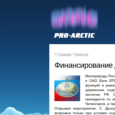
\\
Главная
\
Новости
Финансирование 
Минприроды Росс
и ОАО Банк ВТБ
функций в рамка
церемонии под
экологии РФ С
президента по м
Чилингаров, а т
Открывая мероприятие, С. Донск
возможна только при условии сох