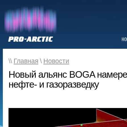
НО
\\
Главная
\
Новости
Новый альянс BOGA намере
нефте- и газоразведку