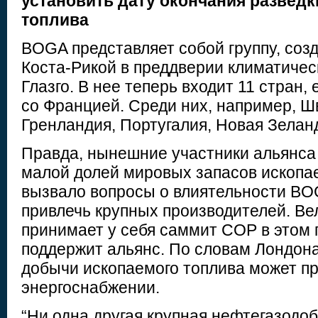
установить дату окончания разведк
топлива
BOGA представляет собой группу, соз
Коста-Рикой в преддверии климатиче
Глазго. В нее теперь входит 11 стран,
со Францией. Среди них, например, Ш
Гренландия, Португалия, Новая Зеланд
Правда, нынешние участники альянса
малой долей мировых запасов ископае
вызвало вопросы о влиятельности BO
привлечь крупных производителей. Ве
принимает у себя саммит COP в этом го
поддержит альянс. По словам Лондон
добычи ископаемого топлива может пр
энергоснабжении.
“Ни одна другая крупная нефтегазод