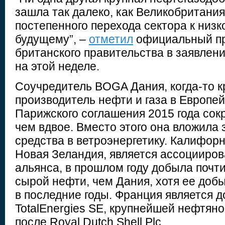
зашла так далеко, как Великобритания
постепенного перехода сектора к низ
будущему”, –
отметил
официальный пр
британского правительства в заявлен
на этой неделе.
Соучредитель BOGA Дания, когда-то 
производитель нефти и газа в Европе
Парижского соглашения 2015 года сок
чем вдвое. Вместо этого она вложила
средства в ветроэнергетику. Калифорни
Новая Зеландия, является ассоцииро
альянса, в прошлом году добыла почти
сырой нефти, чем Дания, хотя ее доб
в последние годы. Франция является 
TotalEnergies SE, крупнейшей нефтян
после Royal Dutch Shell Plc.