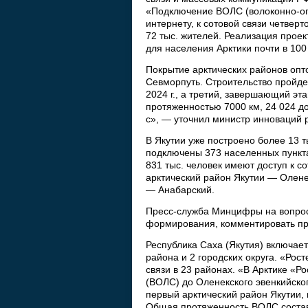
«Подключение ВОЛС (волоконно-опт
интернету, к сотовой связи четвер
72 тыс. жителей. Реализация проек
для населения Арктики почти в 100
Покрытие арктических районов опт
Севморпуть. Строительство пройдет 
2024 г., а третий, завершающий эт
протяженностью 7000 км, 24 024 д
с», — уточнил министр инноваций 
В Якутии уже построено более 13 
подключены 373 населенных пункта
831 тыс. человек имеют доступ к с
арктический район Якутии — Олене
— Анабарский.
Пресс-служба Минцифры на вопрос
формирования, комментировать п
Республика Саха (Якутия) включае
района и 2 городских округа. «Ро
связи в 23 районах. «В Арктике «
(ВОЛС) до Оленекского эвенкийско
первый арктический район Якутии, 
Общая протяженность ВОЛС состави