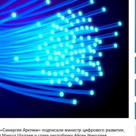
«Синергия Арктики» подписали министр цифрового развития,
 Максут Шадаев и глава республики Айсен Николаев.