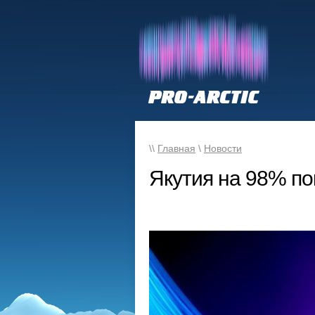
\\
Главная
\
Новости
Якутия на 98% по