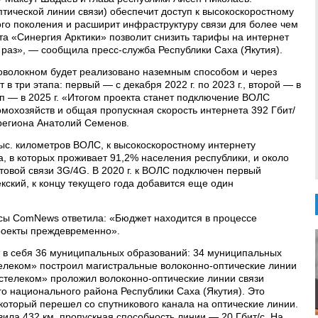
ической линии связи) обеспечит доступ к высокоскоростному
того поколения и расширит инфраструктуру связи для более чем
та «Синергия Арктики» позволит снизить тарифы на интернет
 раз», — сообщила пресс-служба Республики Саха (Якутия).
оволокном будет реализовано наземным способом и через
в три этапа: первый — с декабря 2022 г. по 2023 г., второй — в
ап — в 2025 г. «Итогом проекта станет подключение ВОЛС
омохозяйств и общая пропускная скорость интернета 392 Гбит/
региона Анатолий Семенов.
тыс. километров ВОЛС, к высокоскоростному интернету
, в которых проживает 91,2% населения республики, и около
отовой связи 3G/4G. В 2020 г. к ВОЛС подключен первый
кский, к концу текущего года добавится еще один
ы ComNews ответила: «Бюджет находится в процессе
роекты преждевременно».
т в себя 36 муниципальных образований: 34 муниципальных
стелеком» построил магистральные волоконно-оптические линии
Ростелеком» проложил волоконно-оптические линии связи
го национального района Республики Саха (Якутия). Это
который перешел со спутникового канала на оптические линии.
ла 432 км, пропускная способность линии — 20 Гбит/с. На