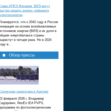
Глава АРВЭ Жихарев: ВИЭ могут
быстро решить вопрос дефицита
электроэнергии
Планируется, что к 2042 году в России
генерация на основе возобновляемых
источников энергии (ВИЭ) и их доля в
общем энергобалансе страны
вырастут в четыре раза. Но в 2024
году в...
Обзор прессы
Солнечная энергетика в Арктике
22 февраля 2026 г, Владимир
Сидорович, RenEn IEA PVPS,
программа по фотоэлектрическим