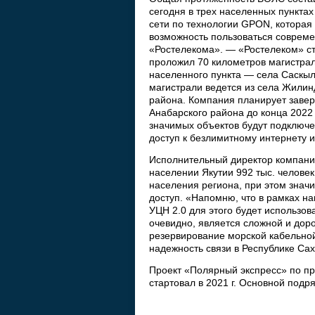
сегодня в трех населенных пункт
сети по технологии GPON, которая
возможность пользоваться совреме
«Ростелекома». — «Ростелеком» ст
проложил 70 километров магистра
населенного пункта — села Саскыл
магистрали ведется из села Жилин
района. Компания планирует завер
Анабарского района до конца 2022 
значимых объектов будут подключе
доступ к безлимитному интернету 
Исполнительный директор компании 
населении Якутии 992 тыс. человек
населения региона, при этом знач
доступ. «Напомню, что в рамках н
УЦН 2.0 для этого будет использов
очевидно, является сложной и дор
резервирование морской кабельной
надежность связи в Республике Сах
Проект «Полярный экспресс» по п
стартовал в 2021 г. Основной под