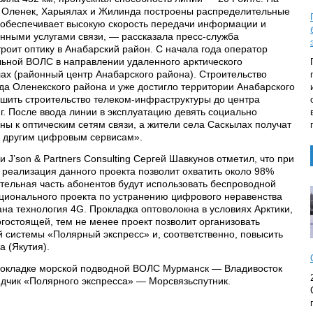
ах Оленек, Харыялах и Жилинда построены распределительные
 обеспечивает высокую скорость передачи информации и
нными услугами связи, — рассказала пресс-служба
роит оптику в Анабарский район. С начала года оператор
льной ВОЛС в направлении удаленного арктического
ах (районный центр Анабарского района). Строительство
да Оленекского района и уже достигло территории Анабарского
шить строительство телеком-инфраструктуры до центра
г. После ввода линии в эксплуатацию девять социально
ны к оптическим сетям связи, а жители села Саскылах получат
и другим цифровым сервисам».
J’son & Partners Consulting Сергей Шавкунов отметил, что при
 реализация данного проекта позволит охватить около 98%
ительная часть абонентов будут использовать беспроводной
ационального проекта по устранению цифрового неравенства
ана технология 4G. Прокладка оптоволокна в условиях Арктики,
огостоящей, тем не менее проект позволит организовать
 системы «Полярный экспресс» и, соответственно, повысить
а (Якутия).
рокладке морской подводной ВОЛС Мурманск — Владивосток
рядчик «Полярного экспресса» — Морсвязьспутник.