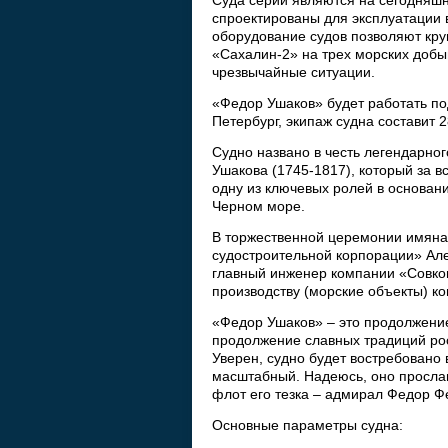
Cуда серии являются на сегодняшн
спроектированы для эксплуатации 
оборудование судов позволяют кру
«Сахалин-2» на трех морских доб
чрезвычайные ситуации.
«Федор Ушаков» будет работать по
Петербург, экипаж судна составит 
Судно названо в честь легендарно
Ушакова (1745-1817), который за 
одну из ключевых ролей в основани
Черном море.
В торжественной церемонии имяна
судостроительной корпорации» Але
главный инженер компании «Совко
производству (морские объекты) к
«Федор Ушаков» – это продолжени
продолжение славных традиций рос
Уверен, судно будет востребовано 
масштабный. Надеюсь, оно прослави
флот его тезка – адмирал Федор Ф
Основные параметры судна: