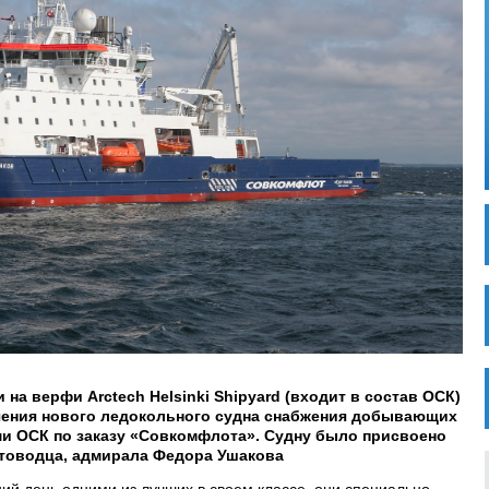
и на верфи Arctech Helsinki Shipyard (входит в состав ОСК)
чения нового ледокольного судна снабжения добывающих
и ОСК по заказу «Совкомфлота». Судну было присвоено
товодца, адмирала Федора Ушакова