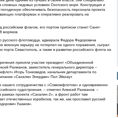
ий день одними из лучших в своем классе, они специально
в сложных ледовых условиях Охотского моря. Конструкция и
глогодичную обеспечивать безопасность персонала проекта
ывающих платформах и оперативно реагировать на
д российским флагом, его портом приписки станет Санкт-
28 моряков.
го русского флотоводца, адмирала Федора Федоровича
всю военную карьеру не потерпел ни одного поражения, сыграл
и порта Севастополь, а также в развитии российского флота на
речения приняли участие президент «Объединенной
ксей Рахманов, заместитель генерального директора –
мфлот» Игорь Тонковидов, начальник департамента по
омпании «Сахалин Энерджи» Пол Эйкхаут.
е нашего сотрудничества с «Совкомфлотом» и одновременно
сийского судостроения, – отметил Алексей Рахманов. –
в рамках проекта «Сахалин-2», а фронт работ там
т отечественных корабелов, так же, как прославил русский
едорович Ушаков».