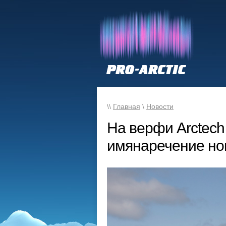
\\
Главная
\
Новости
На верфи Arctech 
имянаречение нов