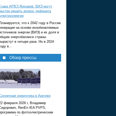
Глава АРВЭ Жихарев: ВИЭ могут
быстро решить вопрос дефицита
электроэнергии
Планируется, что к 2042 году в России
генерация на основе возобновляемых
источников энергии (ВИЭ) и их доля в
общем энергобалансе страны
вырастут в четыре раза. Но в 2024
году в...
Обзор прессы
Солнечная энергетика в Арктике
22 февраля 2026 г, Владимир
Сидорович, RenEn IEA PVPS,
программа по фотоэлектрическим