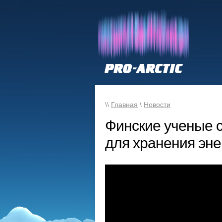
\\
Главная
\
Новости
Финские ученые 
для хранения эне