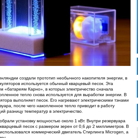
инляндии создали прототип необычного накопителя энергии, в
муляторов используется обычный кварцевый песок. Эта
ым «батареям Карно», в которых электричество сначала
опленное тепло снова используется для выработки энергии. В
лятора выполняет песок. Его нагревают электрическими тэнами
вуара, после чего накопленное тепло приводит в работу
ий разницу температур в электричество.
обрали установку мощностью около 1 кВт. Внутри резервуара
кварцевый песок с размером зерен от 0,6 до 2 миллиметров. В
 использовался коммерческий двигатель Стирлинга Microgen, а
уны.