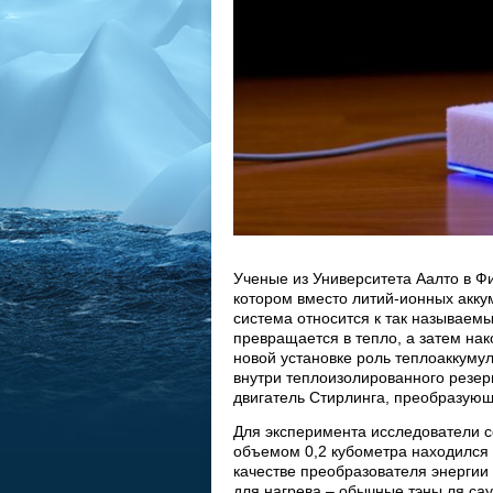
Ученые из Университета Аалто в Ф
котором вместо литий-ионных акку
система относится к так называем
превращается в тепло, а затем нак
новой установке роль теплоаккуму
внутри теплоизолированного резер
двигатель Стирлинга, преобразующ
Для эксперимента исследователи с
объемом 0,2 кубометра находился 
качестве преобразователя энергии
для нагрева – обычные тэны ля са