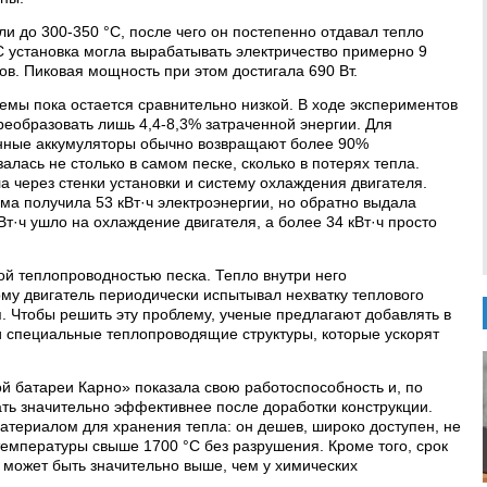
и до 300-350 °C, после чего он постепенно отдавал тепло
C установка могла вырабатывать электричество примерно 9
сов. Пиковая мощность при этом достигала 690 Вт.
мы пока остается сравнительно низкой. В ходе экспериментов
реобразовать лишь 4,4-8,3% затраченной энергии. Для
нные аккумуляторы обычно возвращают более 90%
алась не столько в самом песке, сколько в потерях тепла.
а через стенки установки и систему охлаждения двигателя.
ма получила 53 кВт·ч электроэнергии, но обратно выдала
кВт·ч ушло на охлаждение двигателя, а более 34 кВт·ч просто
ой теплопроводностью песка. Тепло внутри него
му двигатель периодически испытывал нехватку теплового
я. Чтобы решить эту проблему, ученые предлагают добавлять в
 специальные теплопроводящие структуры, которые ускорят
й батареи Карно» показала свою работоспособность и, по
ть значительно эффективнее после доработки конструкции.
атериалом для хранения тепла: он дешев, широко доступен, не
температуры свыше 1700 °C без разрушения. Кроме того, срок
 может быть значительно выше, чем у химических