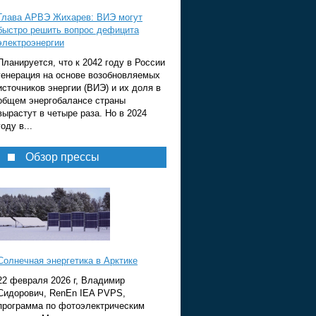
Глава АРВЭ Жихарев: ВИЭ могут
быстро решить вопрос дефицита
электроэнергии
Планируется, что к 2042 году в России
генерация на основе возобновляемых
источников энергии (ВИЭ) и их доля в
общем энергобалансе страны
вырастут в четыре раза. Но в 2024
году в...
Обзор прессы
Солнечная энергетика в Арктике
22 февраля 2026 г, Владимир
Сидорович, RenEn IEA PVPS,
программа по фотоэлектрическим