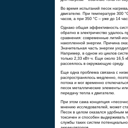
Во время испытаний песок нагревал
двигателю. При температуре 300 °
часов, а при 350 °C – уже до 14 ча
Однако общая эффективность систе
обратно в электричество удалось п
сравнения: современные литий-ио
накопленной энергии. Причина оказ
Значительная часть энергии уходил
Например, в одном из циклов систе
только 2,33 кВт·ч. Еще около 16,5 
рассеялось в окружающую среду.
Еще одна проблема связана с низк
распространялось медленно, поэто
потока и мог временно отключатьс
песок металлические элементы или
передачу тепла к двигателю.
При этом сама концепция «песочно
мнению исследователей, может ста
Песок в целом оказался удобным м
токсичен и способен выдерживать 
службы таких систем потенциально
аккумуляторов.