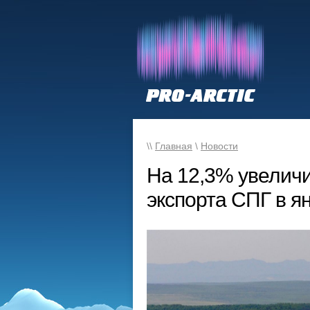
\\
Главная
\
Новости
На 12,3% увеличи
экспорта СПГ в я