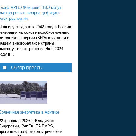
Глава АРВЭ Жихарев: ВИЭ могут
быстро решить вопрос дефицита
электроэнергии
Планируется, что к 2042 году в России
генерация на основе возобновляемых
источников энергии (ВИЭ) и их доля в
общем энергобалансе страны
вырастут в четыре раза. Но в 2024
году в...
Обзор прессы
Солнечная энергетика в Арктике
22 февраля 2026 г, Владимир
Сидорович, RenEn IEA PVPS,
программа по фотоэлектрическим