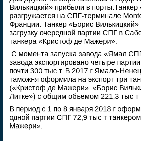
Вилькицкий» прибыли в порты.Танкер
разгружается на СПГ-терминале Monto
Франции. Танкер «Борис Вилькицкий» 
загрузку очередной партии СПГ в Сабе
танкера «Кристоф де Мажери».
С момента запуска завода «Ямал СПГ»
завода экспортировано четыре парти
почти 300 тыс т. В 2017 г Ямало-Нене
таможня оформила на экспорт три тан
(«Кристоф де Мажери», «Борис Вильк
Литке») с общим объемом 221,3 тыс т
В период с 1 по 8 января 2018 г офор
одной партии СПГ 72,9 тыс т танкеро
Мажери».