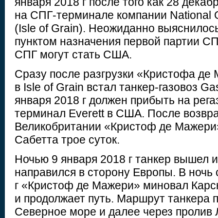
января 2018 г после того как 28 декаб
на СПГ-терминале компании National G
(Isle of Grain). Неожиданно выяснилос
пунктом назначения первой партии СП
СПГ могут стать США.
Cразу после разгрузки «Кристофа де 
в Isle of Grain встал танкер-газовоз Ga
января 2018 г должен прибыть на ре
терминал Everett в США. После возвр
Великобритании «Кристоф де Мажери
Сабетта трое суток.
Ночью 9 января 2018 г танкер вышел 
направился в сторону Европы. В ночь 
г «Кристоф де Мажери» миновал Карс
и продолжает путь. Маршрут танкера 
Северное море и далее через пролив 