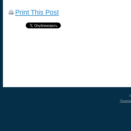
Print This Post
©
Полити