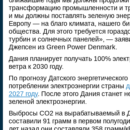
ближайшие годы мы должны продолжи
трансформацию промышленности и тр
и мы должны поставлять зеленую эне
Европу — на благо климата, нашего би
общества. Для этого требуется гораз
турбин и солнечных панелей», — заяв
Джепсен из Green Power Denmark.
Дания планирует получать 100% элект
ветра к 2030 году.
По прогнозу Датского энергетического
потреблении электроэнергии страны
д
2027 году
. После этого Дания станет 
зеленой электроэнергии.
Выбросы CO2 на вырабатываемый в Д
составили 91 грамм в первом полугоди
лет назад они составляли 358 грамм/кВ