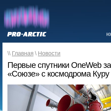
НО
\\
Главная
\
Новости
Первые спутники OneWeb за
«Союзе» с космодрома Куру 