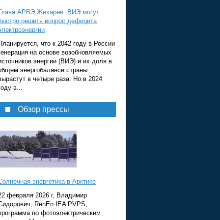
Глава АРВЭ Жихарев: ВИЭ могут
быстро решить вопрос дефицита
электроэнергии
Планируется, что к 2042 году в России
генерация на основе возобновляемых
источников энергии (ВИЭ) и их доля в
общем энергобалансе страны
вырастут в четыре раза. Но в 2024
году в...
Обзор прессы
Солнечная энергетика в Арктике
22 февраля 2026 г, Владимир
Сидорович, RenEn IEA PVPS,
программа по фотоэлектрическим