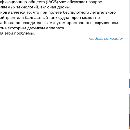
фикационных обществ (IACS) уже обсуждает вопрос
вляемых технологий, включая дроны.
ов является то, что при полете беспилотного летательного
овой трюм или балластный танк судна, дрон может не
 Когда он находится в замкнутом пространстве, окруженном
ть некоторым датчикам аппарата.
ия этой проблемы.
/sudostroenie.info/