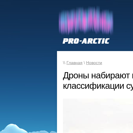
\\
Главная
\
Новости
Дроны набирают 
классификации с