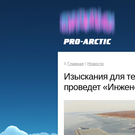
\\
Главная
\
Новости
Изыскания для т
проведет «Инжен