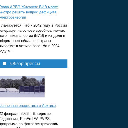
Глава АРВЭ Жихарев: ВИЭ могут
быстро решить вопрос дефицита
электроэнергии
Планируется, что к 2042 году в России
генерация на основе возобновляемых
источников энергии (ВИЭ) и их доля в
общем энергобалансе страны
вырастут в четыре раза. Но в 2024
году в...
Обзор прессы
Солнечная энергетика в Арктике
22 февраля 2026 г, Владимир
Сидорович, RenEn IEA PVPS,
программа по фотоэлектрическим