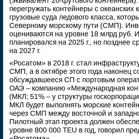
(эквивалент 20-футового контейнера).
перегружать контейнеры с океанских 
грузовые суда ледового класса, котор
Северному морскому пути (СМП). Инв
оцениваются на уровне 18 млрд руб. И
планировался на 2025 г., но позднее 
на 2027 г.
«Росатом» в 2018 г. стал инфраструк
СМП, а в октябре этого года наконец 
обсуждавшееся СП с портовым операт
ОАЭ – компанию «Международная кон
(МКЛ; 51% – у структуры госкорпораци
МКЛ будет выполнять морские контей
через СМП между восточной и западн
Пилотный этап проекта должен обеспе
уровне 800 000 TEU в год, говорил пр
«Росатома».