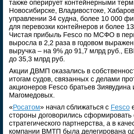
также оперирует контейнерными терм
Новосибирске, Владивостоке, Хабаровс
управлении 34 судна, более 10 000 ф
для перевозки контейнеров и более 13
Чистая прибыль Fesco по МСФО в перв
выросла в 2,2 раза в годовом выражени
выручка – на 9% до 91,7 млрд руб., E
до 35,3 млрд руб.
Акции ДВМП оказались в собственност
итогам судов, связанных с делами пр
акционеров Fesco братьев Зиявудина
Магомедовых.
«
Росатом
» начал сближаться с
Fesco
е
стороны договорились сформировать
стратегического партнерства, а в кач
компании ВМТП была делегирована од