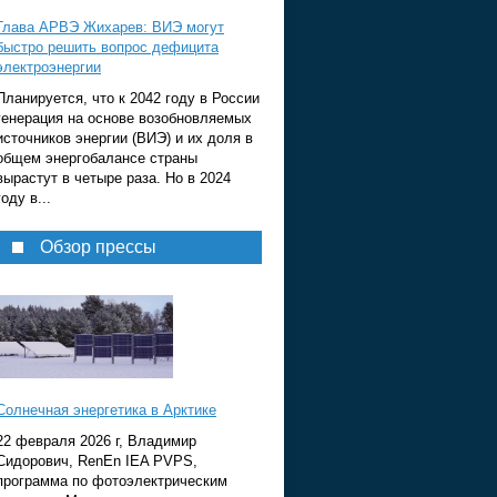
Глава АРВЭ Жихарев: ВИЭ могут
быстро решить вопрос дефицита
электроэнергии
Планируется, что к 2042 году в России
генерация на основе возобновляемых
источников энергии (ВИЭ) и их доля в
общем энергобалансе страны
вырастут в четыре раза. Но в 2024
году в...
Обзор прессы
Солнечная энергетика в Арктике
22 февраля 2026 г, Владимир
Сидорович, RenEn IEA PVPS,
программа по фотоэлектрическим