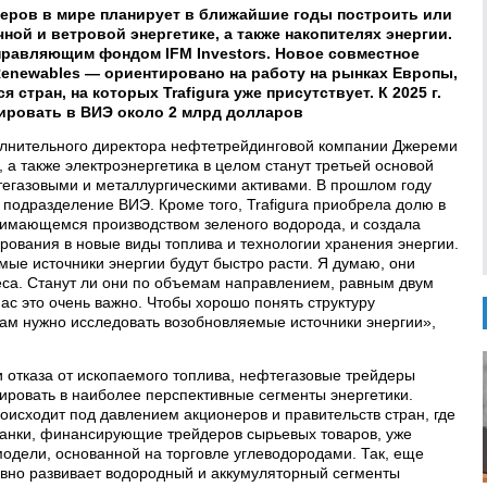
еров в мире планирует в ближайшие годы построить или
ной и ветровой энергетике, а также накопителях энергии.
управляющим фондом IFM Investors. Новое совместное
Renewables — ориентировано на работу на рынках Европы,
стран, на которых Trafigura уже присутствует. К 2025 г.
ировать в ВИЭ около 2 млрд долларов
лнительного директора нефтетрейдинговой компании Джереми
 а также электроэнергетика в целом станут третьей основой
фтегазовыми и металлургическими активами. В прошлом году
подразделение ВИЭ. Кроме того, Trafigura приобрела долю в
нимающемся производством зеленого водорода, и создала
рования в новые виды топлива и технологии хранения энергии.
мые источники энергии будут быстро расти. Я думаю, они
еса. Станут ли они по объемам направлением, равным двум
ас это очень важно. Чтобы хорошо понять структуру
вам нужно исследовать возобновляемые источники энергии»,
 отказа от ископаемого топлива, нефтегазовые трейдеры
ировать в наиболее перспективные сегменты энергетики.
сходит под давлением акционеров и правительств стран, где
банки, финансирующие трейдеров сырьевых товаров, уже
модели, основанной на торговле углеводородами. Так, еще
тивно развивает водородный и аккумуляторный сегменты