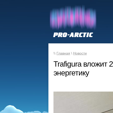
\\
Главная
\
Новости
Trafigura вложит
энергетику