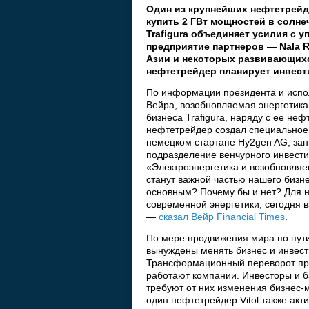
Один из крупнейших нефтетрейд
купить 2 ГВт мощностей в солнеч
Trafigura объединяет усилия с 
предприятие партнеров — Nala 
Азии и некоторых развивающихся 
нефтетрейдер планирует инвест
По информации президента и испо
Вейра, возобновляемая энергетика,
бизнеса Trafigura, наряду с ее не
нефтетрейдер создал специальное 
немецком стартапе Hy2gen AG, за
подразделение венчурного инвести
«Электроэнергетика и возобновляе
станут важной частью нашего бизн
основным? Почему бы и нет? Для н
современной энергетики, сегодня 
—
сказал Вейр Financial Times
.
По мере продвижения мира по пути
вынуждены менять бизнес и инвест
Трансформационный переворот прои
работают компании. Инвесторы и 
требуют от них изменения бизнес-
один нефтетрейдер Vitol также ак