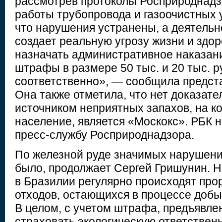
рассмотрев протоколы Росприроднадз
работы трубопровода и газоочистных 
что нарушения устранены, а деятельн
создает реальную угрозу жизни и здор
назначать административное наказан
штрафы в размере 50 тыс. и 20 тыс. р
соответственно», — сообщила предст
Она также отметила, что нет доказател
источником неприятных запахов, на к
население, является «Москокс». РБК 
пресс-службу Росприроднадзора.
По железной руде значимых нарушени
было, продолжает Сергей Гришунин. Н
в Бразилии регулярно происходят пр
отходов, остающихся в процессе добы
В целом, с учетом штрафа, предъявле
страховать экологическую ответствен