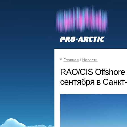
\\
Главная
\
Новости
RAO/CIS Offshore
сентября в Санкт