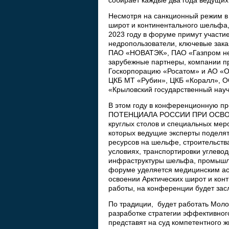
собирает каждые два года ведущих 
Несмотря на санкционный режим в
широт и континентального шельфа,
2023 году в форуме примут участи
недропользователи, ключевые зака
ПАО «НОВАТЭК», ПАО «Газпром не
зарубежные партнеры, компании п
Госкорпорацию «Росатом» и АО «ОС
ЦКБ МТ «Рубин», ЦКБ «Коралл», 
«Крыловский государственный науч
В этом году в конференционную п
ПОТЕНЦИАЛА РОССИИ ПРИ ОСВО
круглых столов и специальных мер
которых ведущие эксперты поделят
ресурсов на шельфе, строительств
условиях, транспортировки углевод
инфраструктуры шельфа, промышле
форуме уделяется медицинским ас
освоении Арктических широт и кон
работы, на конференции будет зас
По традиции, будет работать Моло
разработке стратегии эффективног
представят на суд компетентного 