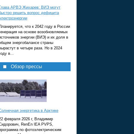
Глава АРВЭ Жихарев: ВИЭ могут
быстро решить вопрос дефицита
электроэнергии
Планируется, что к 2042 году в России
генерация на основе возобновляемых
источников энергии (ВИЭ) и их доля в
общем энергобалансе страны
вырастут в четыре раза. Но в 2024
году в...
Обзор прессы
Солнечная энергетика в Арктике
22 февраля 2026 г, Владимир
Сидорович, RenEn IEA PVPS,
программа по фотоэлектрическим