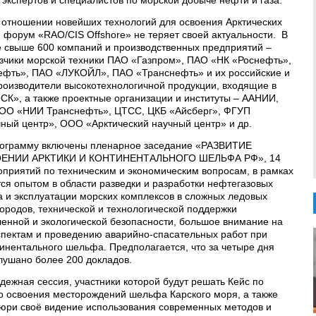
экспертов и специалистов по морской добыче нефти и газа.
 отношении новейших технологий для освоения Арктических
 форум «RAO/CIS Offshore» не теряет своей актуальности. В
е свыше 600 компаний и производственных предприятий –
зчики морской техники ПАО «Газпром», ПАО «НК «Роснефть»,
фть», ПАО «ЛУКОЙЛ», ПАО «Транснефть» и их российские и
роизводители высокотехнологичной продукции, входящие в
К», а также проектные организации и институты – ААНИИ,
ООО «НИИ Транснефть», ЦТСС, ЦКБ «Айсберг», ФГУП
ный центр», ООО «Арктический научный центр» и др.
рограмму включены пленарное заседание «РАЗВИТИЕ
ЕНИИ АРКТИКИ И КОНТИНЕНТАЛЬНОГО ШЕЛЬФА РФ», 14
оприятий по техническим и экономическим вопросам, в рамках
ся опытом в области разведки и разработки нефтегазовых
а и эксплуатации морских комплексов в сложных ледовых
ородов, технической и технологической поддержки
нной и экологической безопасности, большое внимание на
пектам и проведению аварийно-спасательных работ при
тинентального шельфа. Предполагается, что за четыре дня
лушано более 200 докладов.
дежная сессия, участники которой будут решать Кейс по
о освоения месторождений шельфа Карского моря, а также
жюри своё видение использования современных методов и