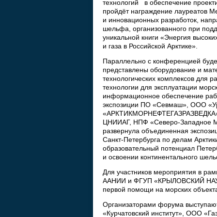
технологий в обеспечение проекти
пройдёт награждение лауреатов Ме
и инновационных разработок, напр
шельфа, организованного при подд
уникальной книги «Энергия высоки
и газа в Российской Арктике».
Параллельно с конференцией будет
представлены оборудование и мат
технологических комплексов для ра
технологии для эксплуатации морс
информационное обеспечение рабо
экспозиции ПО «Севмаш», ООО «У
«АРКТИКМОРНЕФТЕГАЗРАЗВЕДКА», Н
ЦНИИАГ, НПФ «Северо-Западное Мо
развернула объединенная экспози
Санкт-Петербурга по делам Арктик
образовательный потенциал Петерб
и освоении континентального шель
Для участников мероприятия в рам
ААНИИ и ФГУП «КРЫЛОВСКИЙ НАУЧН
первой помощи на морских объекта
Организаторами форума выступают
«Курчатовский институт», ООО «Г