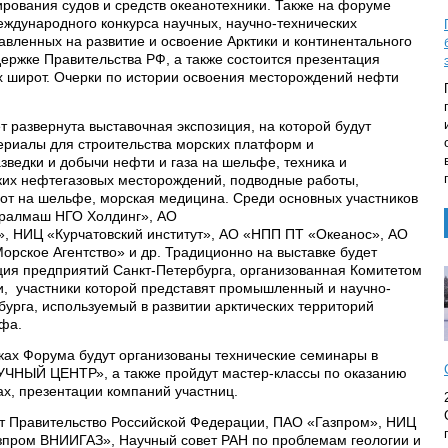
рования судов и средств океанотехники. Также на форуме
ждународного конкурса научных, научно-технических
авленных на развитие и освоение Арктики и континентального
ержке Правительства РФ, а также состоится презентация
х широт. Очерки по истории освоения месторождений нефти
 развернута выставочная экспозиция, на которой будут
ериалы для строительства морских платформ и
зведки и добычи нефти и газа на шельфе, техника и
ких нефтегазовых месторождений, подводные работы,
т на шельфе, морская медицина. Среди основных участников
ралмаш НГО Холдинг», АО
ИЦ «Курчатовский институт», АО «НПП ПТ «Океанос», АО
рское Агентство» и др. Традиционно на выставке будет
ция предприятий Санкт-Петербурга, организованная Комитетом
и, участники которой представят промышленный и научно-
урга, используемый в развитии арктических территорий
фа.
ках Форума будут организованы технические семинары в
ЫЙ ЦЕНТР», а также пройдут мастер-классы по оказанию
х, презентации компаний участниц.
 Правительство Российской Федерации, ПАО «Газпром», НИЦ
азпром ВНИИГАЗ», Научный совет РАН по проблемам геологии и