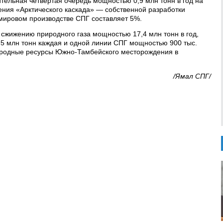
тельная четвертая очередь мощностью 0,9 млн тонн в год на
ения «Арктического каскада» — собственной разработки
ировом производстве СПГ составляет 5%.
сжижению природного газа мощностью 17,4 млн тонн в год,
,5 млн тонн каждая и одной линии СПГ мощностью 900 тыс.
дородные ресурсы Южно-Тамбейского месторождения в
/Ямал СПГ/