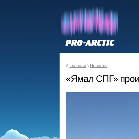
\\
Главная
\
Новости
«Ямал СПГ» прои