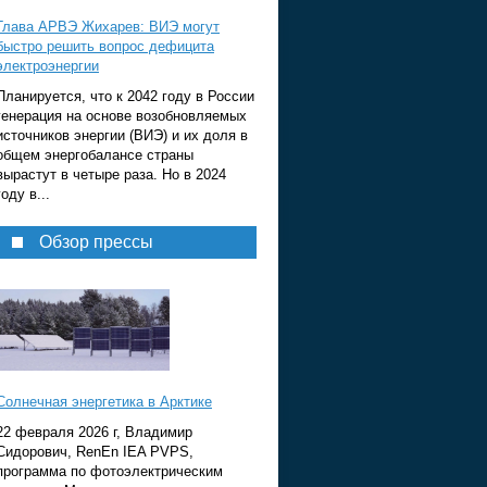
Глава АРВЭ Жихарев: ВИЭ могут
быстро решить вопрос дефицита
электроэнергии
Планируется, что к 2042 году в России
генерация на основе возобновляемых
источников энергии (ВИЭ) и их доля в
общем энергобалансе страны
вырастут в четыре раза. Но в 2024
году в...
Обзор прессы
Солнечная энергетика в Арктике
22 февраля 2026 г, Владимир
Сидорович, RenEn IEA PVPS,
программа по фотоэлектрическим