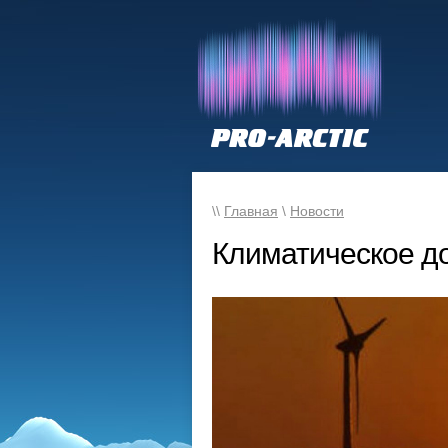
\\
Главная
\
Новости
Климатическое д