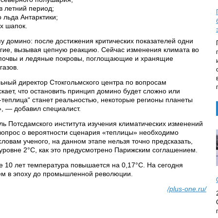
в летний период;
 льда Антарктики;
х шапок.
у домино: после достижения критических показателей одни
угие, вызывая цепную реакцию. Сейчас изменения климата во
 почвы и ледяные покровы, поглощающие и хранящие
газов.
ьный директор Стокгольмского центра по вопросам
кает, что остановить принцип домино будет сложно или
теплица“ станет реальностью, некоторые регионы планеты
, — добавил специалист.
ль Потсдамского института изучения климатических изменений
вопрос о вероятности сценария «теплицы» необходимо
словам ученого, на данном этапе нельзя точно предсказать,
уровне 2°C, как это предусмотрено Парижским соглашением.
 10 лет температура повышается на 0,17°C. На сегодня
чем в эпоху до промышленной революции.
/plus-one.ru/