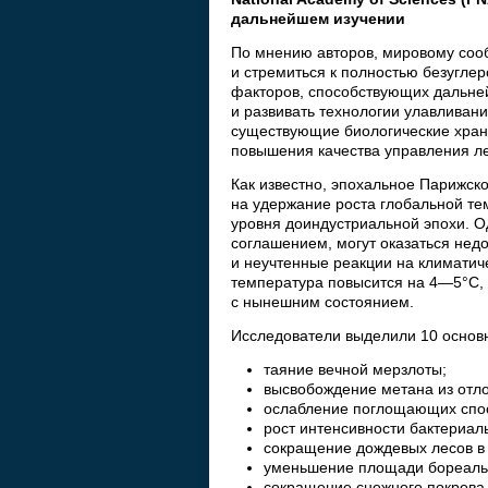
дальнейшем изучении
По мнению авторов, мировому сооб
и стремиться к полностью безугле
факторов, способствующих дальн
и развивать технологии улавливан
существующие биологические храни
повышения качества управления ле
Как известно, эпохальное Парижск
на удержание роста глобальной те
уровня доиндустриальной эпохи. О
соглашением, могут оказаться нед
и неучтенные реакции на климатич
температура повысится на 4—5°C, 
с нынешним состоянием.
Исследователи выделили 10 основ
таяние вечной мерзлоты;
высвобождение метана из отл
ослабление поглощающих спос
рост интенсивности бактериал
сокращение дождевых лесов в 
уменьшение площади бореаль
сокращение снежного покрова