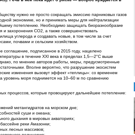
ществу нужно не просто сокращать эмиссию парниковых газов
родной экономике, но и принимать меры для нейтрализации
ейшему потеплению. Необходимо защищать биоразнообразие
ия и захоронения CO2, а также совершенствовать
лища углерода и создавать новые, в том числе за счет
сами, почвами и сельским хозяйством.
ое соглашение, подписанное в 2015 году, нацелено
мпературы в течение XXI века в пределах 1,5—2°C выше
днако, по мнению авторов работы, меры, предусмотренные
остаточными. Вполне вероятно, что разрушение экосистем
еские изменения вызовут эффект «теплицы»: со временем
а уровень моря поднимется на 10–60 м по сравнению
ных процессов, которые провоцируют дальнейшее потепление:
ожений метангидратов на морском дне;
обностей суши и океана;
ьного дыхания в мировых акваториях;
бассейне реки Амазонки;
ных лесных массивов;
 северного полушария;