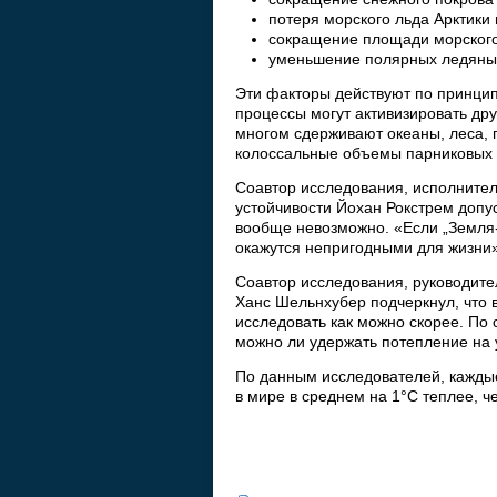
потеря морского льда Арктики 
сокращение площади морского
уменьшение полярных ледяны
Эти факторы действуют по принцип
процессы могут активизировать др
многом сдерживают океаны, леса,
колоссальные объемы парниковых 
Соавтор исследования, исполнител
устойчивости Йохан Рокстрем допус
вообще невозможно. «Если „Земля-
окажутся непригодными для жизни»
Соавтор исследования, руководите
Ханс Шельнхубер подчеркнул, что 
исследовать как можно скорее. По 
можно ли удержать потепление на 
По данным исследователей, каждые
в мире в среднем на 1°C теплее, 