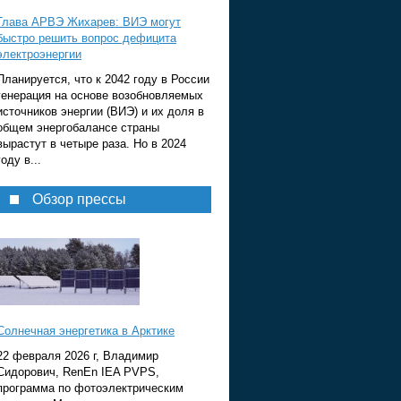
Глава АРВЭ Жихарев: ВИЭ могут
быстро решить вопрос дефицита
электроэнергии
Планируется, что к 2042 году в России
генерация на основе возобновляемых
источников энергии (ВИЭ) и их доля в
общем энергобалансе страны
вырастут в четыре раза. Но в 2024
году в...
Обзор прессы
Солнечная энергетика в Арктике
22 февраля 2026 г, Владимир
Сидорович, RenEn IEA PVPS,
программа по фотоэлектрическим