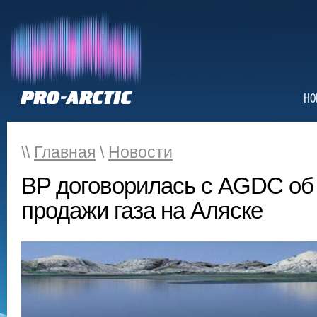
НО
\\
Главная
\
Новости
BP договорилась с AGDC об
продажи газа на Аляске