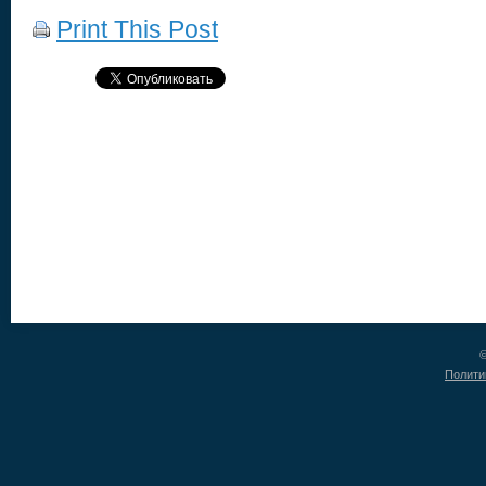
Print This Post
©
Полити