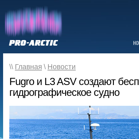
НО
\\
Главная
\
Новости
Fugro и L3 ASV создают бес
гидрографическое судно