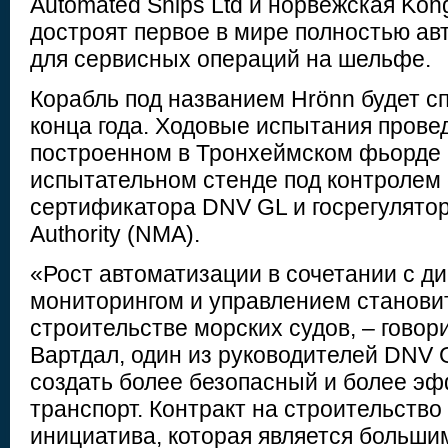
Automated Ships Ltd и норвежская Kon
достроят первое в мире полностью ав
для сервисных операций на шельфе.
Корабль под названием Hrönn будет с
конца года. Ходовые испытания прове
построенном в Тронхеймском фьорде
испытательном стенде под контролем 
сертификатора DNV GL и госрегулятор
Authority (NMA).
«Рост автоматизации в сочетании с 
мониторингом и управлением станови
строительстве морских судов, – говор
Вартдал, один из руководителей DNV G
создать более безопасный и более э
транспорт. Контракт на строительство
инициатива, которая является больши