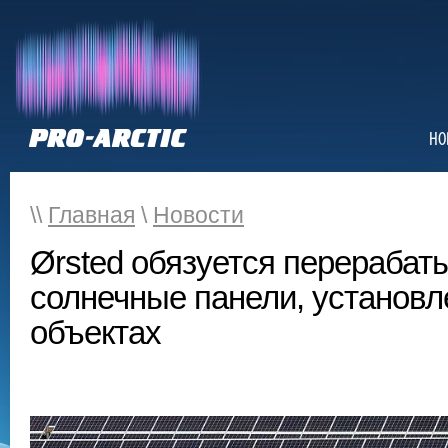
НО
\\
Главная
\
Новости
Ørsted обязуется перерабат
солнечные панели, установл
объектах