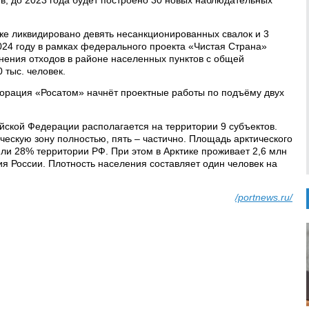
, до 2023 года будет построено 30 новых наблюдательных
же ликвидировано девять несанкционированных свалок и 3
2024 году в рамках федерального проекта «Чистая Страна»
нения отходов в районе населенных пунктов с общей
 тыс. человек.
рпорация «Росатом» начнёт проектные работы по подъёму двух
йской Федерации располагается на территории 9 субъектов.
ческую зону полностью, пять – частично. Площадь арктического
 или 28% территории РФ. При этом в Арктике проживает 2,6 млн
ия России. Плотность населения составляет один человек на
/portnews.ru/