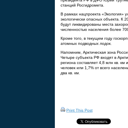
президента РФ в ДФО Юрий Трутнев
станций Росгидромета.
В рамках нацпроекта «Экология» у
экологически опасных объекта. К 
будут ликвидированы места захоро
численностью населения более 700
Кроме того, в текущем году госко
атомных подводных лодок.
Напомним, Арктическая зона Росси
Четыре субъекта РФ входят в Аркти
региона составляет 4,8 млн кв. км
человек или 1,7% от всего населен
два кв. км.
Print This Post