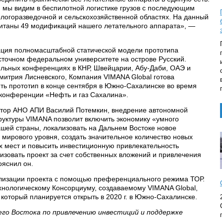
 мы видим в беспилотной логистике грузов с последующим
логоразведочной и сельскохозяйственной областях. На данный
читаны 49 модификаций нашего летательного аппарата», —
ация полномасштабной статической модели прототипа
сточном федеральном университете на острове Русский.
ильных конференциях в КНР, Швейцарии, Абу-Даби, ОАЭ и
митрия Лисневского, Компания VIMANA Global готова
ить прототип в конце сентября в Южно-Сахалинске во время
конференции «Нефть и газ Сахалина».
ктор АНО АПИ Василий Потемкин, внедрение автономной
уктуры VIMANA позволит включить экономику «умного
шей страны, локализовать на Дальнем Востоке новое
 мирового уровня, создать значительное количество новых
 мест и повысить инвестиционную привлекательность
изовать проект за счет собственных вложений и привлечения
ояснил он.
лизации проекта с помощью преференциального режима ТОР.
хнологическому Консорциуму, создаваемому VIMANA Global,
 который планируется открыть в 2020 г. в Южно-Сахалинске.
его Востока по привлечению инвестиций и поддержке