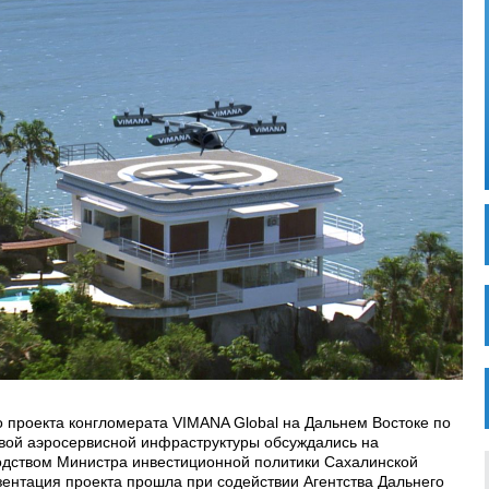
 проекта конгломерата VIMANA Global на Дальнем Востоке по
ой аэросервисной инфраструктуры обсуждались на
дством Министра инвестиционной политики Сахалинской
зентация проекта прошла при содействии Агентства Дальнего