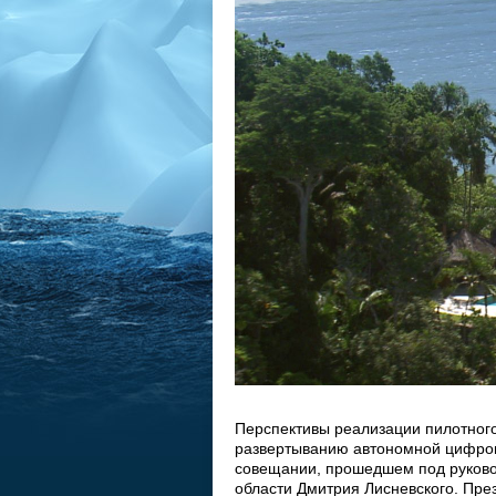
Перспективы реализации пилотного
развертыванию автономной цифров
совещании, прошедшем под руково
области Дмитрия Лисневского. Пре