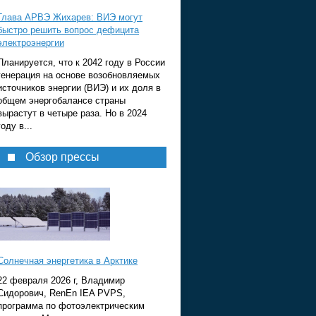
Глава АРВЭ Жихарев: ВИЭ могут
быстро решить вопрос дефицита
электроэнергии
Планируется, что к 2042 году в России
генерация на основе возобновляемых
источников энергии (ВИЭ) и их доля в
общем энергобалансе страны
вырастут в четыре раза. Но в 2024
году в...
Обзор прессы
Солнечная энергетика в Арктике
22 февраля 2026 г, Владимир
Сидорович, RenEn IEA PVPS,
программа по фотоэлектрическим