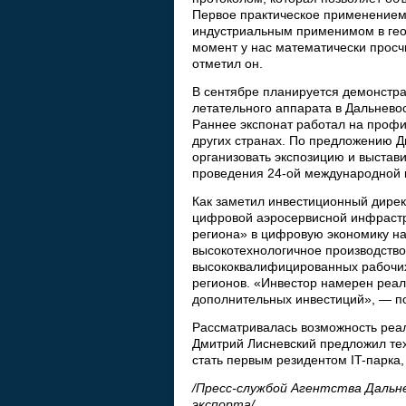
Первое практическое применением
индустриальным применимом в гео
момент у нас математически прос
отметил он.
В сентябре планируется демонстр
летательного аппарата в Дальнево
Раннее экспонат работал на проф
других странах. По предложению Д
организовать экспозицию и выстав
проведения 24-ой международной 
Как заметил инвестиционный дире
цифровой аэросервисной инфрастр
региона» в цифровую экономику на
высокотехнологичное производство
высококвалифицированных рабочих
регионов. «Инвестор намерен реал
дополнительных инвестиций», — п
Рассматривалась возможность реа
Дмитрий Лисневский предложил те
стать первым резидентом IT-парка,
/Пресс-службой Агентства Дальн
экспорта/