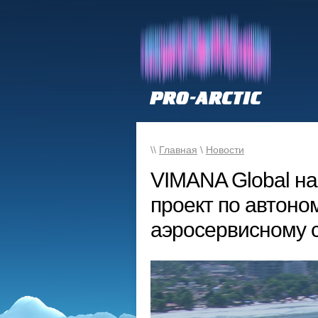
\\
Главная
\
Новости
VIMANA Global н
проект по автон
аэросервисному 