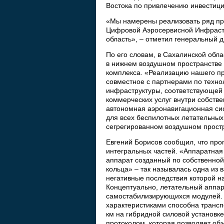
Востока по привлечению инвестици
«Мы намерены реализовать ряд пр
Цифровой Аэросервисной Инфраст
область», – отметил генеральный 
По его словам, в Сахалинской обл
в нижнем воздушном пространстве 
комплекса. «Реализацию нашего пр
совместное с партнерами по техн
инфраструктуры, соответствующей 
коммерческих услуг внутри собстве
автономная аэронавигационная си
для всех беспилотных летательны
сегрегированном воздушном простр
Евгений Борисов сообщил, что про
интегральных частей. «Аппаратная
аппарат созданный по собственной
кольца» – так называлась одна из
негативные последствия которой н
Концептуально, летательный аппар
самостабилизирующихся модулей. 
характеристиками способна транспо
км на гибридной силовой установке
протоколом, которая позволяет об