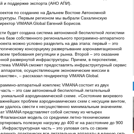
й и поддержке экспорта (АНО АПИ).
оектов по созданию на Дальнем Востоке Автономной
руктуры. Первым регионом мы выбрали Сахалинскую
директор VIMANA Global Евгений Борисов.
асти будет создана система автономной беспилотной логистики
на базе собственного регионального программно-аппаратного
оекта можно условно разделить на два этапа: первый – это
ологическому консорциуму развертывание аэронавигационной
всем требования регуляции и рынка. Второй – это оказание
нной развернутой инфраструктуры. Причем, в перспективе,
стема VIMANA сможет предоставлять инфраструктурный сервис
х аппаратов, осуществляющим экономические миссии в
анстве», – рассказал гендиректор VIMANA Global.
граммно-аппаратный комплекс VIMANA состоит из двух
 часть – это сам автономный беспилотный летательный
 уникальной аэродинамической схеме. «Состояние вихревого
 важнейших проблем аэродинамических схем с несущим винтом,
ам удалось свести к несущественно минимальным значениям.
ат VIMANA представляет собой систему из четырех
Флагманская модель со средними летно-техническими
ртировать полезную нагрузку до 400 кг на расстояние до 900
. Инфраструктурная часть – это узловая сеть со своим
ъединить практически все летательные аппараты в единую сеть.