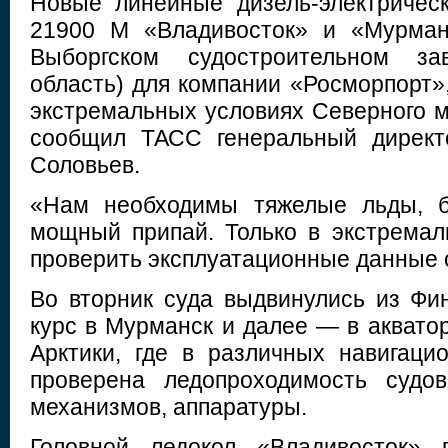
Новые линейные дизель-электричес
21900 М «Владивосток» и «Мурман
Выборгском судостроительном зав
область) для компании «Росморпорт»
экстремальных условиях Северного м
сообщил ТАСС генеральный директ
Соловьев.
«Нам необходимы тяжелые льды, б
мощный припай. Только в экстрема
проверить эксплуатационные данные с
Во вторник суда выдвинулись из Фин
курс в Мурманск и далее — в аквато
Арктики, где в различных навигаци
проверена ледопроходимость судов
механизмов, аппаратуры.
Головной ледокол «Владивосток» 