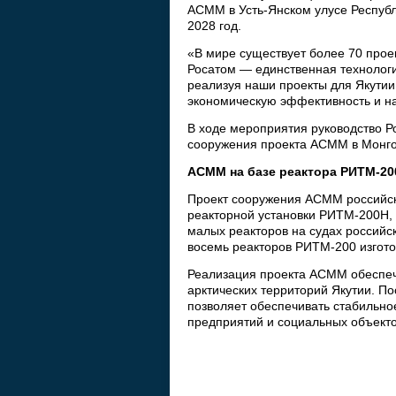
АСММ в Усть-Янском улусе Республ
2028 год.
«В мире существует более 70 прое
Росатом — единственная технологи
реализуя наши проекты для Якутии
экономическую эффективность и н
В ходе мероприятия руководство 
сооружения проекта АСММ в Монго
АСММ на базе реактора РИТМ-20
Проект сооружения АСММ российск
реакторной установки РИТМ-200Н, 
малых реакторов на судах российс
восемь реакторов РИТМ-200 изгото
Реализация проекта АСММ обеспеч
арктических территорий Якутии. По
позволяет обеспечивать стабильн
предприятий и социальных объекто