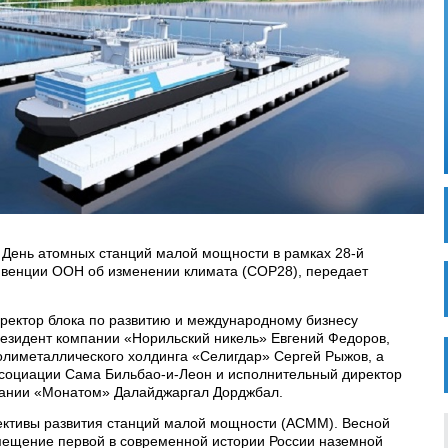
 День атомных станций малой мощности в рамках 28-й
венции ООН об изменении климата (COP28), передает
ректор блока по развитию и международному бизнесу
езидент компании «Норильский никель» Евгений Федоров,
олиметаллического холдинга «Селигдар» Сергей Рыжов, а
ссоциации Сама Бильбао-и-Леон и исполнительный директор
пании «Монатом» Далайджаргал Дорджбал.
ективы развития станций малой мощности (АСММ). Весной
мещение первой в современной истории России наземной