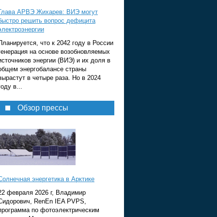
Глава АРВЭ Жихарев: ВИЭ могут
быстро решить вопрос дефицита
электроэнергии
Планируется, что к 2042 году в России
генерация на основе возобновляемых
источников энергии (ВИЭ) и их доля в
общем энергобалансе страны
вырастут в четыре раза. Но в 2024
году в...
Обзор прессы
Солнечная энергетика в Арктике
22 февраля 2026 г, Владимир
Сидорович, RenEn IEA PVPS,
программа по фотоэлектрическим