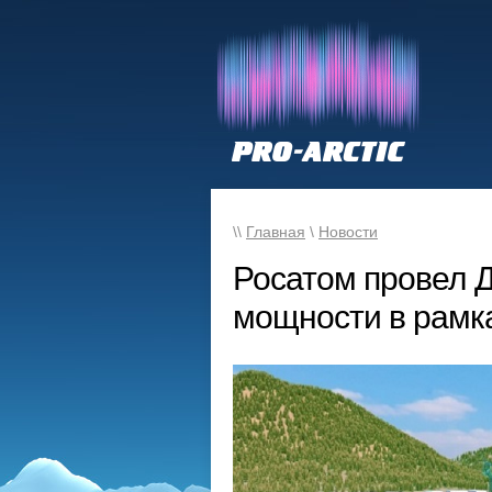
\\
Главная
\
Новости
Росатом провел 
мощности в рамк