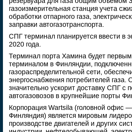
резервуара для газа общим объемом 30
газоизмерительная станция учета сжи
обработки отпарного газа, электричес
заправки автогазотранспорта.
СПГ терминал планируется ввести в э
2020 года.
Терминал порта Хамина будет первы
терминалом в Финляндии, подключенн
газораспределительной сети, обеспеч
энергоснабжения потребителей газа.
значительно ускорит доставку СПГ с
автогазовозов в крупнейшие порты Фи
Корпорация Wartsila (головной офис —
Финляндия) является мировым лидеро
производстве двигателей и других сис
индустрии, нефтедобывающей, электр