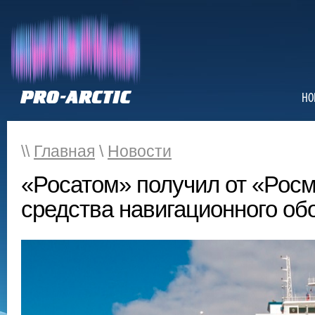
НО
\\
Главная
\
Новости
«Росатом» получил от «Рос
средства навигационного об