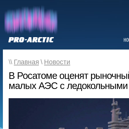
НО
\\
Главная
\
Новости
В Росатоме оценят рыночны
малых АЭС с ледокольными