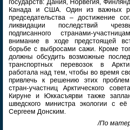
государств: Дания, Норвегия, Финлянд
Канада и США. Один из важных ре
председательства – достижение со
ликвидации последствий чрезв
подписанного странами-участниц
внимание в ходе предстоящей вст
борьбе с выбросами сажи. Кроме тог
должны обсудить возможные послед
транспортных перевозок в Аркт
работала над тем, чтобы во время св
привлечь к решению этих проблем
стран-участниц Арктического сове
Кируне и Юккасъярви также запла
шведского министра экологии с её
Сергеем Донским.
/По мате