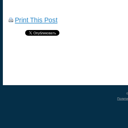
Print This Post
©
Полити