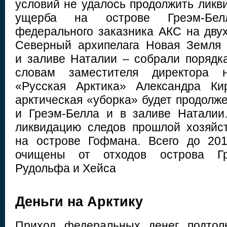
условий не удалось продолжить ликв
ущерба на острове Греэм-Бел
федерального заказника АКС на двух
Северный архипелага Новая Земля 
и заливе Наталии – собрали порядка
словам заместителя директора н
«Русская Арктика» Александра Ки
арктическая «уборка» будет продолж
и Греэм-Белла и в заливе Наталии
ликвидацию следов прошлой хозяйс
на острове Гофмана. Всего до 20
очищены от отходов острова Гр
Рудольфа и Хейса
Деньги на Арктику
Приход федеральных денег подтол