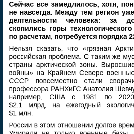
Сейчас все замедлилось, хотя, пон
не навсегда. Между тем регион уж
деятельности человека: за д
скопились горы технологического 
по расчетам, потребуется порядка 2
Нельзя сказать, что «грязная Аркт
российская проблема. С таким же му
страны арктической зоны. Выросши
войны» на Крайнем Севере военные
СССР повсеместно стали сворач
профессора РАНХиГС Анатолия Шевчук
например, США c 1981 по 2020 
$2,1 млрд, на ежегодный экологи
$1 млн.
России в этом отношении долгое врем
Умирали не только военные базы, 