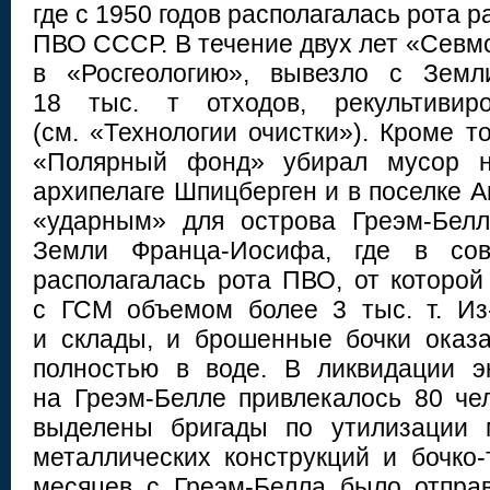
где с 1950 годов располагалась рота 
ПВО СССР. В течение двух лет «Севмо
в «Росгеологию», вывезло с Земл
18 тыс. т отходов, рекультиви
(см. «Технологии очистки»). Кроме то
«Полярный фонд» убирал мусор на
архипелаге Шпицберген и в поселке А
«ударным» для острова Греэм-Белл
Земли Франца-Иосифа, где в сов
располагалась рота ПВО, от которой
с ГСМ объемом более 3 тыс. т. Из
и склады, и брошенные бочки оказ
полностью в воде. В ликвидации э
на Греэм-Белле привлекалось 80 че
выделены бригады по утилизации 
металлических конструкций и бочко-
месяцев с Греэм-Белла было отпра